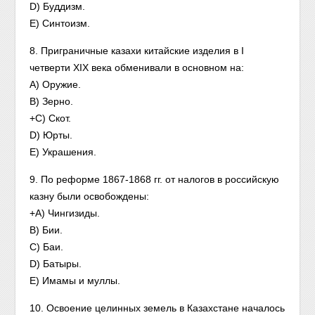
D) Буддизм.
E) Синтоизм.
8. Приграничные казахи китайские изделия в I
четверти XIX века обменивали в основном на:
A) Оружие.
B) Зерно.
+C) Скот.
D) Юрты.
E) Украшения.
9. По реформе 1867-1868 гг. от налогов в российскую
казну были освобождены:
+A) Чингизиды.
B) Бии.
C) Баи.
D) Батыры.
E) Имамы и муллы.
10. Освоение целинных земель в Казахстане началось