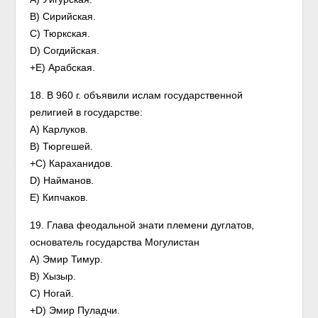
B) Сирийская.
C) Тюркская.
D) Согдийская.
+E) Арабская.
18. В 960 г. объявили ислам государственной
религией в государстве:
A) Карлуков.
B) Тюргешей.
+C) Караханидов.
D) Найманов.
E) Кипчаков.
19. Глава феодальной знати племени дуглатов,
основатель государства Могулистан
A) Эмир Тимур.
B) Хызыр.
C) Ногай.
+D) Эмир Пуладчи.