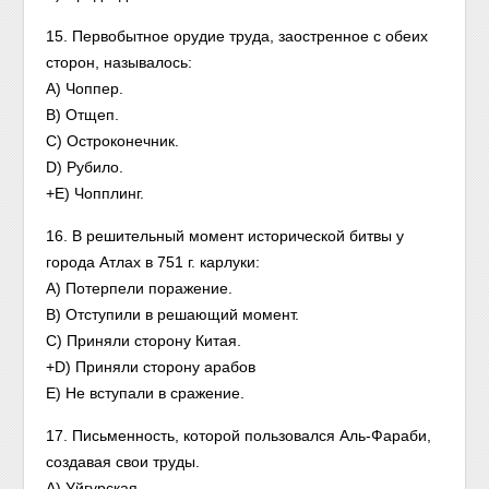
15. Первобытное орудие труда, заостренное с обеих
сторон, называлось:
A) Чоппер.
B) Отщеп.
C) Остроконечник.
D) Рубило.
+E) Чопплинг.
16. В решительный момент исторической битвы у
города Атлах в 751 г. карлуки:
A) Потерпели поражение.
B) Отступили в решающий момент.
C) Приняли сторону Китая.
+D) Приняли сторону арабов
E) Не вступали в сражение.
17. Письменность, которой пользовался Аль-Фараби,
создавая свои труды.
A) Уйгурская.