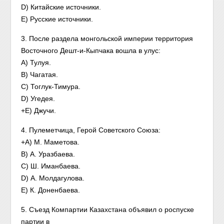
D) Китайские источники.
E) Русские источники.
3. После раздела монгольской империи территория
Восточного Дешт-и-Кыпчака вошла в улус:
A) Тулуя.
B) Чагатая.
C) Тоглук-Тимура.
D) Угедея.
+E) Джучи.
4. Пулеметчица, Герой Советского Союза:
+A) М. Маметова.
B) А. Уразбаева.
C) Ш. Иманбаева.
D) А. Молдагулова.
E) К. Доненбаева.
5. Съезд Компартии Казахстана объявил о роспуске
партии в