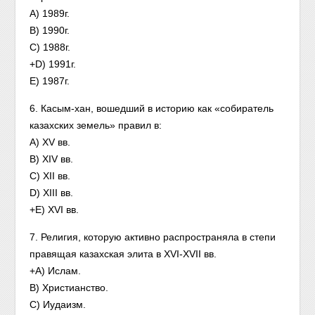
A) 1989г.
B) 1990г.
C) 1988г.
+D) 1991г.
E) 1987г.
6. Касым-хан, вошедший в историю как «собиратель
казахских земель» правил в:
A) XV вв.
B) XIV вв.
C) XII вв.
D) XIII вв.
+E) XVI вв.
7. Религия, которую активно распространяла в степи
правящая казахская элита в XVI-XVII вв.
+A) Ислам.
B) Христианство.
C) Иудаизм.