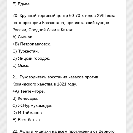
E) Едыге.
20. Крупный торговый центр 60-70-х годов XVIII века
на территории Казахстана, привлекавший купцов
России, Средней Азии и Китая:
A) Сыгнак.
+B) Петропавловск.
C) Туркестан.
D) Яицкий городок.
E) Омск.
21. Руководитель восстания казахов против
Кокандского ханства в 1821 году.
+A) Тентек-торе.
B) Кенесары.
C) Ж.Нурмухамедов.
D) И.Тайманов.
E) Есет батыр.
22. Аулы и кишлаки на всем протяжении от Верного