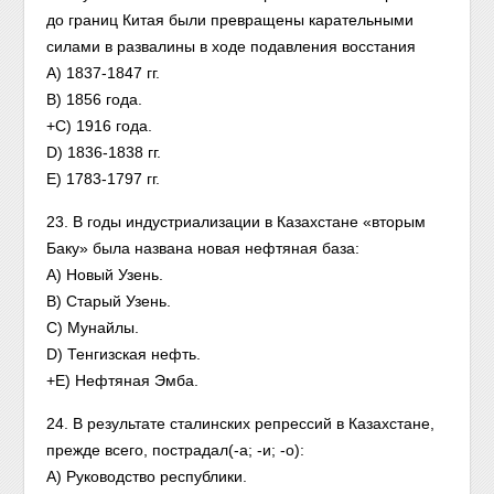
до границ Китая были превращены карательными
силами в развалины в ходе подавления восстания
A) 1837-1847 гг.
B) 1856 года.
+C) 1916 года.
D) 1836-1838 гг.
E) 1783-1797 гг.
23. В годы индустриализации в Казахстане «вторым
Баку» была названа новая нефтяная база:
A) Новый Узень.
B) Старый Узень.
C) Мунайлы.
D) Тенгизская нефть.
+E) Нефтяная Эмба.
24. В результате сталинских репрессий в Казахстане,
прежде всего, пострадал(-а; -и; -о):
A) Руководство республики.