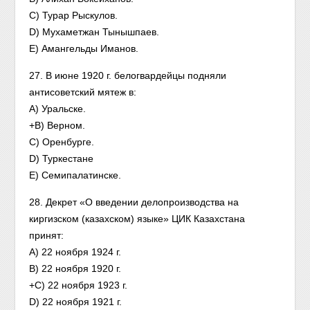
C) Турар Рыскулов.
D) Мухаметжан Тынышпаев.
E) Амангельды Иманов.
27. В июне 1920 г. белогвардейцы подняли
антисоветский мятеж в:
A) Уральске.
+B) Верном.
C) Оренбурге.
D) Туркестане
E) Семипалатинске.
28. Декрет «О введении делопроизводства на
киргизском (казахском) языке» ЦИК Казахстана
принят:
A) 22 ноября 1924 г.
B) 22 ноября 1920 г.
+C) 22 ноября 1923 г.
D) 22 ноября 1921 г.