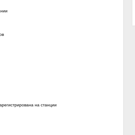
ании
ов
арегистрирована на станции