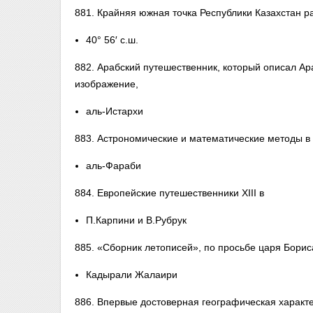
881. Крайняя южная точка Республики Казахстан 
40° 56′ с.ш.
882. Арабский путешественник, который описал Ар
изображение,
аль-Истархи
883. Астрономические и математические методы в
аль-Фараби
884. Европейские путешественники XIII в
П.Карпини и В.Рубрук
885. «Сборник летописей», по просьбе царя Борис
Кадырали Жалаири
886. Впервые достоверная географическая характ