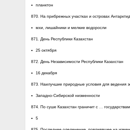
планктон
870. На прибрежных участках и островах Антаркти
мхи, лишайники и мелкие водоросли
871. День Республики Казахстан
25 октября
872. День Независимости Республики Казахстан
16 декабря
873. Наилучшие природные условия для ведения з
Западно-Сибирской низменности
874. По суше Казахстан граничит с … государства
5
875. Последнее оледенение, повлиявшее на измен