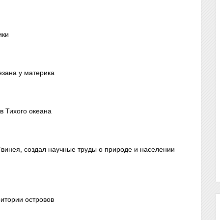
ики
езана у материка
в Тихого океана
Гвинея, создал научные труды о природе и населении
ритории островов