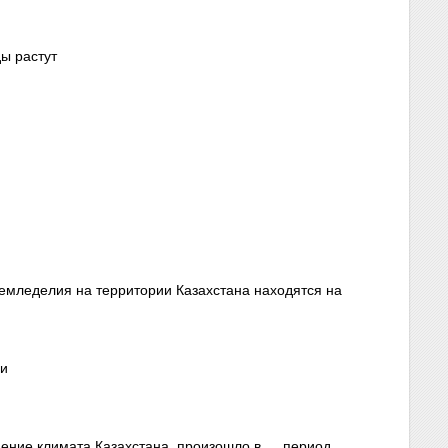
ды растут
емледелия на территории Казахстана находятся на
ми
ение климата Казахстана, произошло в … период