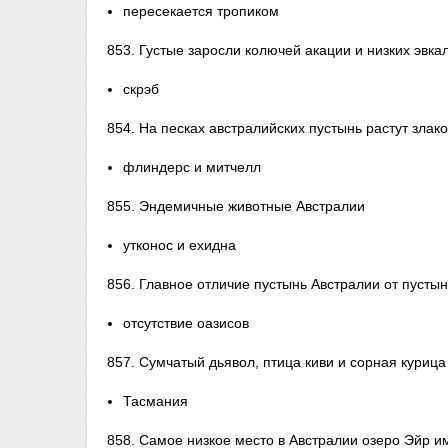
пересекается тропиком
853. Густые заросли колючей акации и низких эвкал
скрэб
854. На песках австралийских пустынь растут злак
флиндерс и митчелл
855. Эндемичные животные Австралии
утконос и ехидна
856. Главное отличие пустынь Австралии от пустын
отсутствие оазисов
857. Сумчатый дьявол, птица киви и сорная курица
Тасмания
858. Самое низкое место в Австралии озеро Эйр и