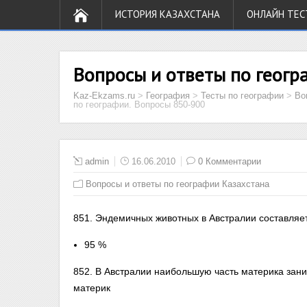
ИСТОРИЯ КАЗАХСТАНА
ОНЛАЙН ТЕС
Вопросы и ответы по геогр
Kaz-Ekzams.ru
>
География
>
Тесты по географии
>
Во
по географии. Вопросы 850-900
admin
16.06.2010
0 Комментарии
Вопросы и ответы по географии Казахстана
851. Эндемичных животных в Австралии составляе
95 %
852. В Австралии наибольшую часть материка зани
материк