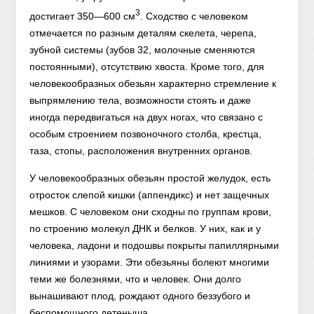
3
достигает 350—600 см
. Сходство с человеком
отмечается по разным деталям скелета, черепа,
зубной системы (зубов 32, молочные сменяются
постоянными), отсутствию хвоста. Кроме того, для
человекообразных обезьян характерно стремление к
выпрямлению тела, возможности стоять и даже
иногда передвигаться на двух ногах, что связано с
особым строением позвоночного столба, крестца,
таза, стопы, расположения внутренних органов.
У человекообразных обезьян простой желудок, есть
отросток слепой кишки (аппендикс) и нет защечных
мешков. С человеком они сходны по группам крови,
по строению молекул ДНК и белков. У них, как и у
человека, ладони и подошвы покрыты папиллярными
линиями и узорами. Эти обезьяны болеют многими
теми же болезнями, что и человек. Они долго
вынашивают плод, рождают одного беззубого и
беспомощного детеныша.