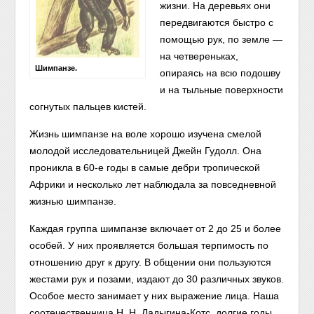
жизни. На деревьях они
передвигаются быстро с
помощью рук, по земле —
на четвереньках,
Шимпанзе.
опираясь на всю подошву
и на тыльные поверхности
согнутых пальцев кистей.
Жизнь шимпанзе на воле хорошо изучена смелой
молодой исследовательницей Джейн Гудолл. Она
проникла в 60-е годы в самые дебри тропической
Африки и несколько лет наблюдала за повседневной
жизнью шимпанзе.
Каждая группа шимпанзе включает от 2 до 25 и более
особей. У них проявляется большая терпимость по
отношению друг к другу. В общении они пользуются
жестами рук и позами, издают до 30 различных звуков.
Особое место занимает у них выражение лица. Наша
соотечественница Н. Н. Ладыгина-Котс, долгие годы