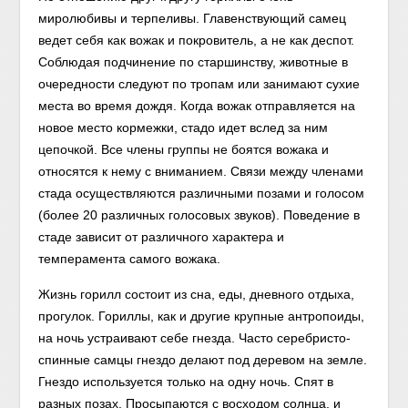
миролюбивы и терпеливы. Главенствующий самец
ведет себя как вожак и покровитель, а не как деспот.
Соблюдая подчинение по старшинству, животные в
очередности следуют по тропам или занимают сухие
места во время дождя. Когда вожак отправляется на
новое место кормежки, стадо идет вслед за ним
цепочкой. Все члены группы не боятся вожака и
относятся к нему с вниманием. Связи между членами
стада осуществляются различными позами и голосом
(более 20 различных голосовых звуков). Поведение в
стаде зависит от различного характера и
темперамента самого вожака.
Жизнь горилл состоит из сна, еды, дневного отдыха,
прогулок. Гориллы, как и другие крупные антропоиды,
на ночь устраивают себе гнезда. Часто серебристо-
спинные самцы гнездо делают под деревом на земле.
Гнездо используется только на одну ночь. Спят в
разных позах. Просыпаются с восходом солнца, и