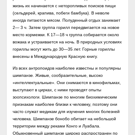
жизнь их начинается с неторопливых поисков пищи
(сельдерей, крапива, побеги бамбука). В неволе
иногда питаются мясом. Полуденный отдых занимает
2— 3 ч. Затем группа горилл передвигается на новое
место кормежки. К 17—18 ч группа собирается около
вожака и устраивается на ночь. В природных условиях
гориллы могут жить до 30—35 лет. Горные гориллы
внесены в Международную Красную книгу.
Из всех антропоидов наиболее известны и популярны
шимпанзе. Живые, сообразительные, высоко
«интеллектуальные». Они снимаются в кинофильмах,
выступают в цирках, с ними проводят опыты
зоопсихологи. Шимпанзе по многим биохимическим
признакам наиболее близки к человеку, поэтому они
часто служат медикам для изучения многих болезней
человека. Шимпанзе бонобо обитает на небольшой
территории между реками Конго и Луабала.
Обыкновенный шимпанзе широко распространен по