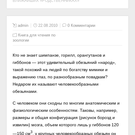
БЛИЖАЙШИХ «РОДСТВЕННИКАХ»
admin
22.08.2010
0 Комментарии
Книга для чтения по
зоологии
Кто не знает шимпанзе, горилл, орангутанов и
гиббонов — этот удивительный обезьяний «народ»,
такой похожий на людей по богатству мимики и
выражению глаз, по разнообразным повадкам?
Недаром их называют человекообразными
обезьянами.
С человеком они сходны по многим анатомическим и
физиологическим особенностям. Таковы, например,
размеры и общая конфигурация (рисунок борозд и
извилин) мозга, объем которого лишь у гиббонов 120
3
—150 см
, у крупных человекообразных обезьян он