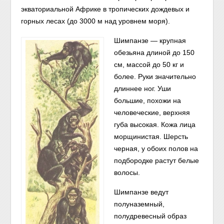
экваториальной
Африке в тропических дождевых и
горных лесах (до 3000 м над уровнем моря).
Шимпанзе — крупная
обезьяна длиной до 150
см, массой до 50 кг и
более. Руки значительно
длиннее ног. Уши
большие, похожи на
человеческие, верхняя
губа высокая. Кожа лица
морщинистая. Шерсть
черная, у обоих полов на
подбородке растут белые
волосы.
Шимпанзе ведут
полуназемный,
полудревесный образ