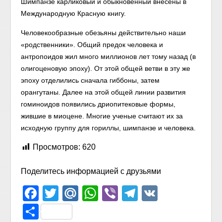
Шимпанзе карликовый и обыкновенный внесены в
Международную Красную книгу.
Человекообразные обезьяны действительно наши
«родственники». Общий предок человека и
антропоидов жил много миллионов лет тому назад (в
олигоценовую эпоху). От этой общей ветви в эту же
эпоху отделились сначала гиббоны, затем
орангутаны. Далее на этой общей линии развития
гоминоидов появились дриопитековые формы,
жившие в миоцене. Многие ученые считают их за
исходную группу для гориллы, шимпанзе и человека.
Просмотров:
620
Поделитесь информацией с друзьями
Facebook
Twitter
Mail.Ru
WhatsApp
Viber
Telegram
VK
Отправить