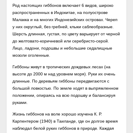
Род настоящих гиббонов включает 6 видов, широко
распространенных в Индокитае, на полуострове
Малакка и на многих Индонезийских островах. Череп
у них округлый, без гребней, клыки саблеобразные.
Шерсть длинная, густая, по цвету варьирует от черной
до желтовато-коричневой или серебристо-серой.
Лицо, ладони, подошвы и небольшие седалищные
мозоли оголенные.
Гиббоны живут в тропических дождевых лесах (на
высоте до 2000 м над уровнем моря). Руки их очень
длинные. По деревьям гиббоны передвигаются с
большой ловкостью. По земле ходят в выпрямленном
положении, опираясь на всю подошву и балансируя
руками.
Жизнь гиббонов на воле хорошо изучена К. Р.
Карпентером (1940) в Таиланде, где он долгое время
наблюдал белой руких гиббонов в природе. Каждая