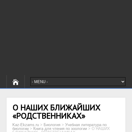
О НАШИХ БЛИЖАЙШИХ
«РОДСТВЕННИКАХ»
Kaz-Ekzams.ru
>
Биология
>
Учебная литература по
биологии
>
Книга для чтения по зоологии
>
О НАШИХ