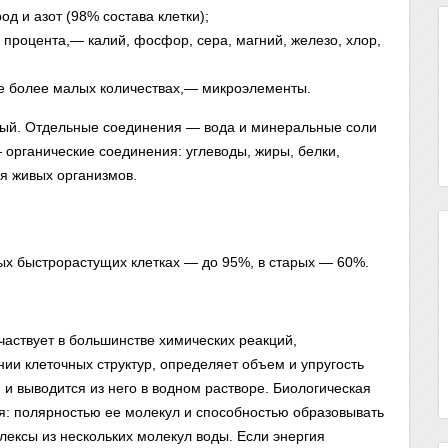
д и азот (98% состава клетки);
процента,— калий, фосфор, сера, магний, железо, хлор,
е более малых количествах,— микроэлементы.
ный. Отдельные соединения — вода и минеральные соли
 органические соединения: углеводы, жиры, белки,
я живых организмов.
ых быстрорастущих клетках — до 95%, в старых — 60%.
частвует в большинстве химических реакций,
ии клеточных структур, определяет объем и упругость
 и выводится из него в водном растворе. Биологическая
: полярностью ее молекул и способностью образовывать
лексы из нескольких молекул воды. Если энергия