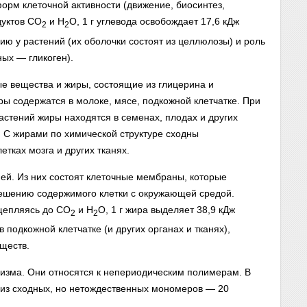
орм клеточной активности (движение, биосинтез,
дуктов СO
и Н
O, 1 г углевода освобождает 17,6 кДж
2
2
ю у растений (их оболочки состоят из целлюлозы) и роль
ных — гликоген).
е вещества и жиры, состоящие из глицерина и
ы содержатся в молоке, мясе, подкожной клетчатке. При
астений жиры находятся в семенах, плодах и других
. С жирами по химической структуре сходны
етках мозга и других тканях.
ей. Из них состоят клеточные мембраны, которые
мешению содержимого клетки с окружающей средой.
щепляясь до СO
и Н
O, 1 г жира выделяет 38,9 кДж
2
2
 подкожной клетчатке (и других органах и тканях),
ществ.
зма. Они относятся к непериодическим полимерам. В
т из сходных, но нетождественных мономеров — 20