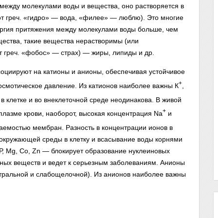
ежду молекулами воды и вещества, оно растворяется в
т греч. «гидро» — вода, «филее» — люблю). Это многие
нергия притяжения между молекулами воды больше, чем
ества, такие вещества нерастворимы (или
т греч. «фобос» — страх) — жиры, липиды и др.
социируют на катионы и анионы, обеспечивая устойчивое
+
осмотическое давление. Из катионов наиболее важны К
,
в клетке и во внеклеточной среде неодинакова. В живой
+
плазме крови, наоборот, высокая концентрация Na
и
аемостью мембран. Разность в концентрации ионов в
 окружающей среды в клетку и всасывание воды корнями
Р, Mg, Со, Zn — блокирует образование нуклеиновых
ажных веществ и ведет к серьезным заболеваниям. Анионы
тральной и слабощелочной). Из анионов наиболее важны