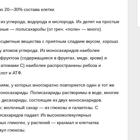
ло 20—30% состава клетки.
з углерода, водорода и кислорода. Их делят на простые
ожные —
полисахариды
(от греч. «поли» — много).
есцветные вещества с приятным сладким вкусом, хорошо
у атомов углерода. Из моносахаридов наиболее
 фруктоза (содержащиеся в фруктах, меде, крови) и
 5 атомами С) наиболее распространены рибоза и
слот и АТФ.
ям, у которых многократно повторяется один и тот же
оносахариды. Полисахариды растворимы в воде, многие
ы дисахариды, состоящие из двух моносахаридов.
ы; молочный сахар — из глюкозы и галактозы. С
исахаридов падает. Из высокомолекулярных
х гликоген, у растений — крахмал и клетчатка
кул глюкозы.