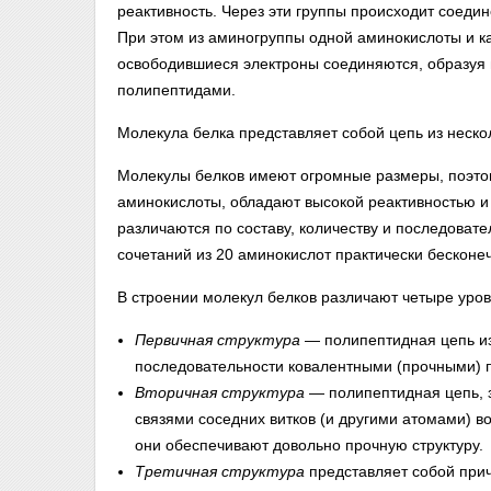
реактивность. Через эти группы происходит соед
При этом из аминогруппы одной аминокислоты и к
освободившиеся электроны соединяются, образуя 
полипептидами.
Молекула белка представляет собой цепь из нескол
Молекулы белков имеют огромные размеры, поэтом
аминокислоты, обладают высокой реактивностью и
различаются по составу, количеству и последоват
сочетаний из 20 аминокислот практически бесконе
В строении молекул белков различают четыре уро
Первичная структура
— полипептидная цепь из
последовательности ковалентными (прочными) 
Вторичная структура
— полипептидная цепь, з
связями соседних витков (и другими атомами) 
они обеспечивают довольно прочную структуру.
Третичная структура
представляет собой прич