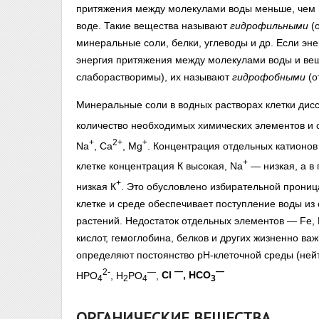
притяжения между молекулами воды меньше, чем м
воде. Такие вещества называют
гидрофильными
(о
минеральные соли, белки, углеводы и др. Если э
энергия притяжения между молекулами воды и вещ
слаборастворимы), их называют
гидрофобными
(о
Минеральные соли в водных растворах клетки дис
количество необходимых химических элементов и 
+
2+
+
Na
, Са
, Mg
. Концентрация отдельных катионов 
+
клетке концентрация К высокая, Na
— низкая, а в 
+
низкая К
. Это обусловлено избирательной прониц
клетке и среде обеспечивает поступление воды из
растений. Недостаток отдельных элементов — Fe, 
кислот, гемоглобина, белков и других жизненно в
определяют постоянство рН-клеточной среды (ней
2-
—
—
—
НРО
, Н
РO
,
Cl
, HCO
4
2
4
3
ОРГАНИЧЕСКИЕ ВЕЩЕСТВА