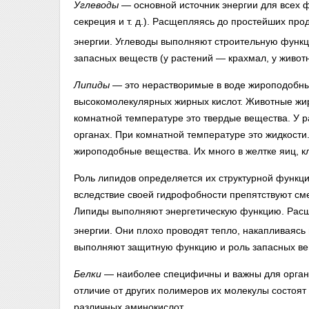
Углеводы
— основной источник энергии для всех ф
секреция и т. д.). Расщепляясь до простейших про
энергии. Углеводы выполняют строительную функци
запасных веществ (у растений — крахмал, у живот
Липиды
— это нерастворимые в воде жироподобны
высокомолекулярных жирных кислот. Животные жир
комнатной температуре это твердые вещества. У р
органах. При комнатной температуре это жидкости
жироподобные вещества. Их много в желтке яиц, кл
Роль липидов определяется их структурной функци
вследствие своей гидрофобности препятствуют с
Липиды выполняют энергетическую функцию. Рас
энергии. Они плохо проводят тепло, накапливаясь в
выполняют защитную функцию и роль запасных ве
Белки
— наиболее специфичны и важны для органи
отличие от других полимеров их молекулы состоя
различных аминокислот.