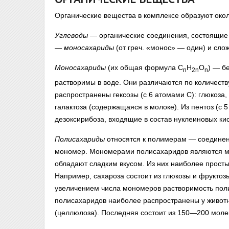
Органические вещества в комплексе образуют око
Углеводы
— органические соединения, состоящие и
—
моносахариды
(от греч. «монос» — один) и сл
Моносахариды
(их общая формула С
Н
О
) — б
n
2n
n
растворимы в воде. Они различаются по количеств
распространены гексозы (с 6 атомами С): глюкоза,
галактоза (содержащаяся в молоке). Из пентоз (с
дезоксирибоза, входящие в состав нуклеиновых ки
Полисахариды
относятся к полимерам — соединени
мономер. Мономерами полисахаридов являются м
обладают сладким вкусом. Из них наиболее прост
Например, сахароза состоит из глюкозы и фруктоз
увеличением числа мономеров растворимость пол
полисахаридов наиболее распространены у животны
(целлюлоза). Последняя состоит из 150—200 моле