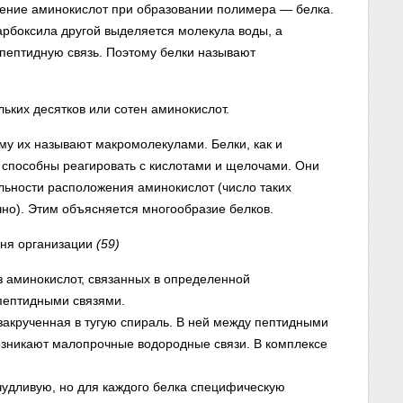
инение аминокислот при образовании полимера — белка.
арбоксила другой выделяется молекула воды, а
пептидную связь. Поэтому белки называют
ьких десятков или сотен аминокислот.
у их называют макромолекулами. Белки, как и
 способны реагировать с кислотами и щелочами. Они
ельности расположения аминокислот (число таких
чно). Этим объясняется многообразие белков.
вня организации
(59)
 аминокислот, связанных в определенной
пептидными связями.
акрученная в тугую спираль. В ней между пептидными
возникают малопрочные водородные связи. В комплексе
удливую, но для каждого белка специфическую