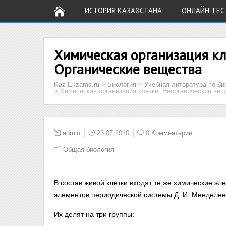
ИСТОРИЯ КАЗАХСТАНА
ОНЛАЙН ТЕС
Химическая организация кл
Органические вещества
Kaz-Ekzams.ru
>
Биология
>
Учебная литература по би
>
Химическая организация клетки. Неорганические ве
admin
23.07.2010
0 Комментарии
Общая биология
В состав живой клетки входят те же химические эл
элементов периодической системы Д. И. Менделеев
Их делят на три группы: