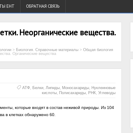
ТЫ ЕНТ
ОБРАТНАЯ СВЯЗЬ
етки. Неорганические вещества.
ологии
>
Биология. Справочные материалы
>
Общая биология
щества. Органические вещества
,
,
,
,
АТФ
Белки
Липиды
Моносахариды
Нуклеиновые
,
,
,
кислоты
Полисахариды
РНК
Углеводы
ементы, которые входят в состав неживой природы. Из 104
а в клетках обнаружено 60.