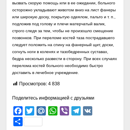
вызвать скорую помощь или в ее ожидании, больного
осторожно укладывают животом вниз на лист фанеры
или широкую доску, покрытую одеялом, пальто и т. п.,
подложив под голову и плечи матерчатый валик,
строго следя за тем, чтобы не произошло смещение
позвонков. При переломе костей таза пострадавшего
следует положить на спину на фанерный щит, доски,
согнуть ноги в коленях и тазобедренных суставах,
бедра несколько развести в сторону. При всех случаях
перелома костей больного необходимо быстро
доставить в лечебное учреждение.
Просмотров:
4 838
Поделитесь информацией с друзьями
Facebook
Twitter
Mail.Ru
WhatsApp
Viber
Telegram
VK
Отправить