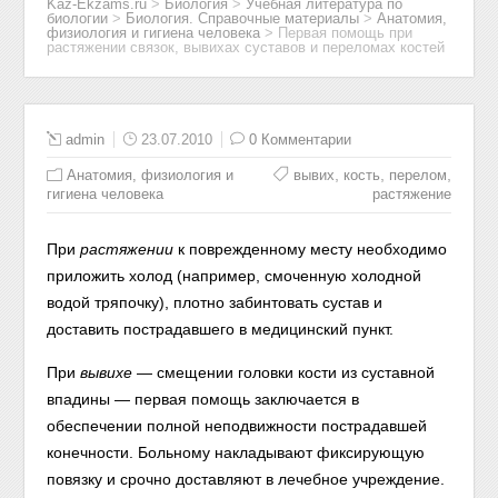
Kaz-Ekzams.ru
>
Биология
>
Учебная литература по
биологии
>
Биология. Справочные материалы
>
Анатомия,
физиология и гигиена человека
>
Первая помощь при
растяжении связок, вывихах суставов и переломах костей
admin
23.07.2010
0 Комментарии
,
,
,
Анатомия, физиология и
вывих
кость
перелом
гигиена человека
растяжение
При
растяжении
к поврежденному месту необходимо
приложить холод (например, смоченную холодной
водой тряпочку), плотно забинтовать сустав и
доставить пострадавшего в медицинский пункт.
При
вывихе
— смещении головки кости из суставной
впадины — первая помощь заключается в
обеспечении полной неподвижности пострадавшей
конечности. Больному накладывают фиксирующую
повязку и срочно доставляют в лечебное учреждение.