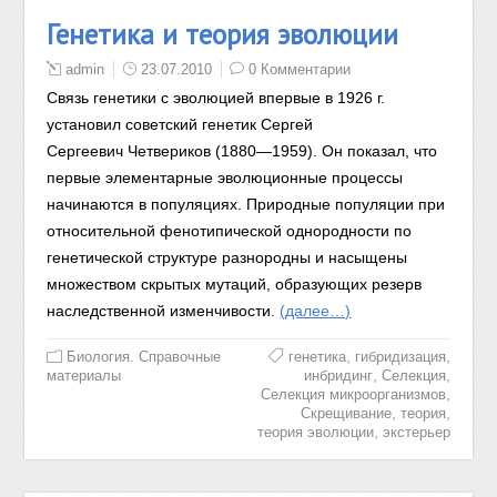
Генетика и теория эволюции
admin
23.07.2010
0 Комментарии
Связь генетики с эволюцией впервые в 1926 г.
установил советский генетик Сергей
Сергеевич Четвериков (1880—1959). Он показал, что
первые элементарные эволюционные процессы
начинаются в популяциях. Природные популяции при
относительной фенотипической однородности по
генетической структуре разнородны и насыщены
множеством скрытых мутаций, образующих резерв
наследственной изменчивости.
(далее…)
,
,
Биология. Справочные
генетика
гибридизация
,
,
материалы
инбридинг
Селекция
,
Селекция микроорганизмов
,
,
Скрещивание
теория
,
теория эволюции
экстерьер