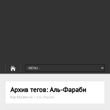
Архив тегов:
Аль-Фараби
Kaz-Ekzams.ru
>
Аль-Фараби