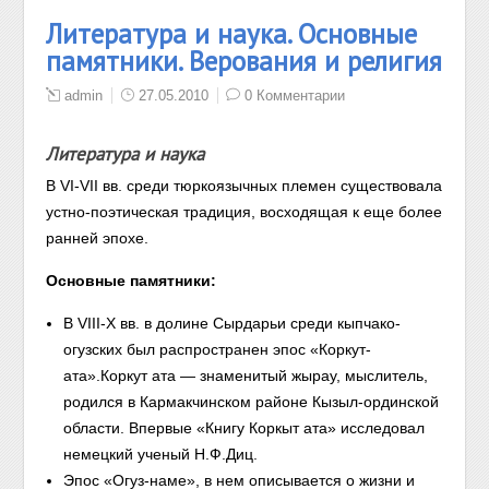
Литература и наука. Основные
памятники. Верования и религия
admin
27.05.2010
0 Комментарии
Литература и наука
В VI-VII вв. среди тюркоязычных племен существовала
устно-поэтическая традиция, восходящая к еще более
ранней эпохе.
Основные памятники:
В VIII-X вв. в долине Сырдарьи среди кыпчако-
огузских был распространен
эпос «Коркут-
ата».
Коркут ата — знаменитый жырау, мыслитель,
родился в Кармакчинском районе Кызыл-ординской
области. Впервые «Книгу Коркыт ата» исследовал
немецкий ученый Н.Ф.Диц.
Эпос «Огуз-наме»,
в нем описывается о жизни и