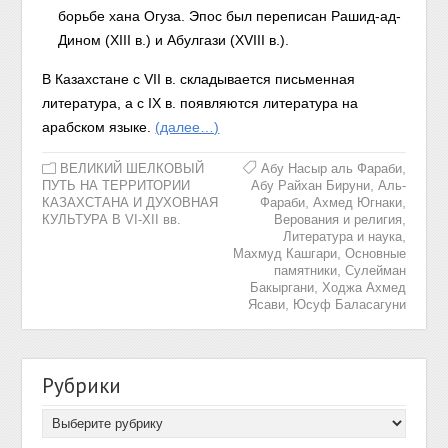
борьбе хана Огуза. Эпос был переписан Рашид-ад-
Дином (XIII в.) и Абулгази (XVIII в.).
В Казахстане с VII в. складывается письменная
литература, а с IX в. появляются литература на
арабском языке.
(далее…)
,
ВЕЛИКИЙ ШЕЛКОВЫЙ
Абу Насыр аль Фараби
,
ПУТЬ НА ТЕРРИТОРИИ
Абу Райхан Бируни
Аль-
,
,
КАЗАХСТАНА И ДУХОВНАЯ
Фараби
Ахмед Югнаки
,
КУЛЬТУРА В VI-XII вв.
Верования и религия
,
Литература и наука
,
Махмуд Кашгари
Основные
,
памятники
Сулейман
,
Бакыргани
Ходжа Ахмед
,
Ясави
Юсуф Баласагуни
Рубрики