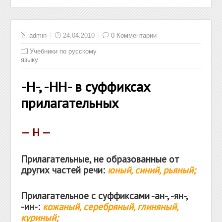
admin
24.04.2010
0 Комментарии
Учебники по русскому
языку
-Н-, -НН- в суффиксах
прилагательных
— Н —
Прилагательные, не образованные от
других частей речи:
юный, синий, рьяный;
Прилагательное с суффиксами -ан-, -ян-,
-ин-:
кожаный, серебряный, глиняный,
куриный;