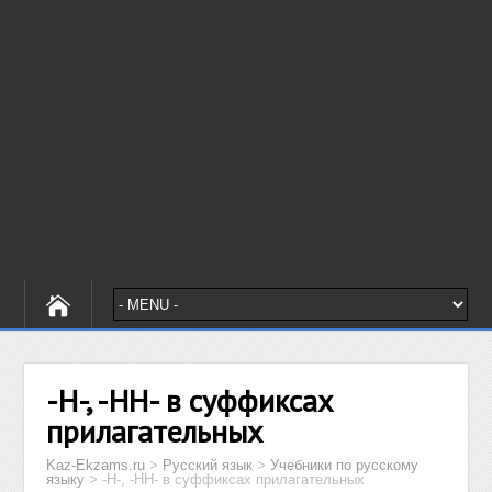
-Н-, -НН- в суффиксах
прилагательных
Kaz-Ekzams.ru
>
Русский язык
>
Учебники по русскому
языку
>
-Н-, -НН- в суффиксах прилагательных