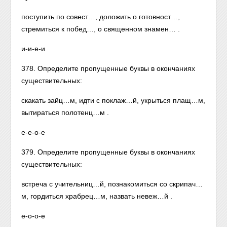
поступить по совест…, доложить о готовност…,
стремиться к побед…, о священном знамен… .
и-и-е-и
378. Определите пропущенные буквы в окончаниях
существительных:
скакать зайц…м, идти с поклаж…й, укрыться плащ…м,
вытираться полотенц…м .
е-е-о-е
379. Определите пропущенные буквы в окончаниях
существительных:
встреча с учительниц…й, познакомиться со скрипач…
м, гордиться храбрец…м, назвать невеж…й .
е-о-о-е