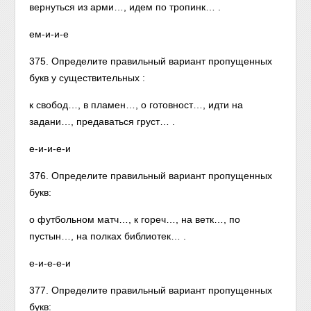
вернуться из арми…, идем по тропинк… .
ем-и-и-е
375. Определите правильный вариант пропущенных
букв у существительных :
к свобод…, в пламен…, о готовност…, идти на
задани…, предаваться груст… .
е-и-и-е-и
376. Определите правильный вариант пропущенных
букв:
о футбольном матч…, к гореч…, на ветк…, по
пустын…, на полках библиотек… .
е-и-е-е-и
377. Определите правильный вариант пропущенных
букв: