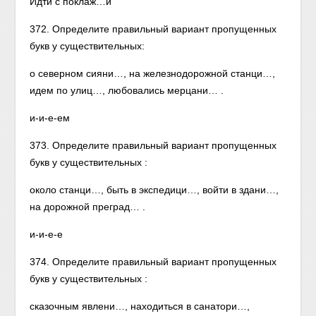
Идти с поклаж…й
372. Определите правильный вариант пропущенных
букв у существительных:
о северном сияни…, на железнодорожной станци…,
идем по улиц…, любовались мерцани… .
и-и-е-ем
373. Определите правильный вариант пропущенных
букв у существительных :
около станци…, быть в экспедици…, войти в здани…,
на дорожной преград… .
и-и-е-е
374. Определите правильный вариант пропущенных
букв у существительных :
сказочным явлени…, находиться в санатори…,