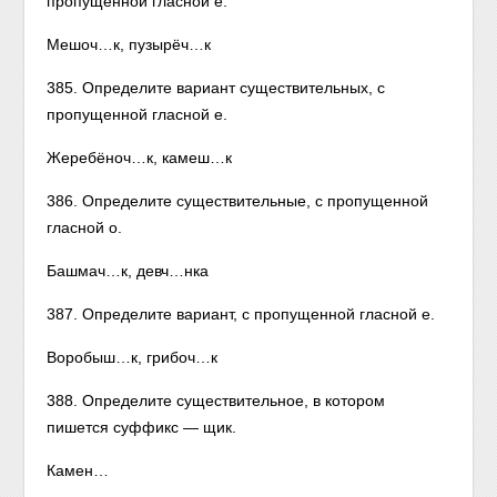
пропущенной гласной е.
Мешоч…к, пузырёч…к
385. Определите вариант существительных, с
пропущенной гласной е.
Жеребёноч…к, камеш…к
386. Определите существительные, с пропущенной
гласной о.
Башмач…к, девч…нка
387. Определите вариант, с пропущенной гласной е.
Воробыш…к, грибоч…к
388. Определите существительное, в котором
пишется суффикс — щик.
Камен…