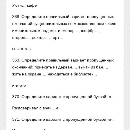
Уютн… кафе
368. Определите правильный вариант пропущенных
окончаний существительных во множественном числе,
именительном падеже: инженер…, шофёр…,
сторож…, доктор…, торт…
ы-ы-а-а-ы
369. Определите правильный вариант пропущенных
окончаний: приехать из деревн…, выйти из бан…,
жить на окраин…, находиться в библиотек…
и-и-е-е
370. Определите вариант с пропущенной буквой -о-.
Разговаривал с врач…м
371. Определите вариант с пропущенной буквой -е-.