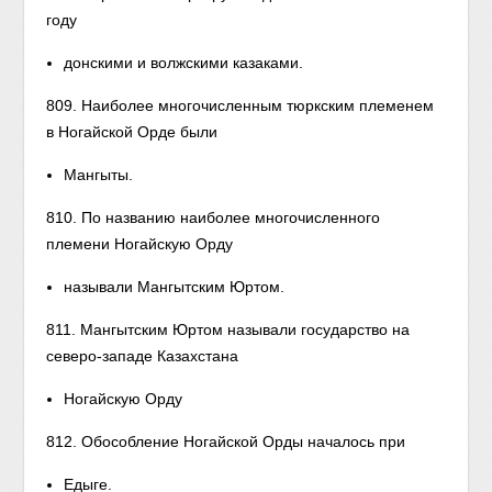
году
донскими и волжскими казаками.
809. Наиболее многочисленным тюркским племенем
в Ногайской Орде были
Мангыты.
810. По названию наиболее многочисленного
племени Ногайскую Орду
называли Мангытским Юртом.
811. Мангытским Юртом называли государство на
северо-западе Казахстана
Ногайскую Орду
812. Обособление Ногайской Орды началось при
Едыге.