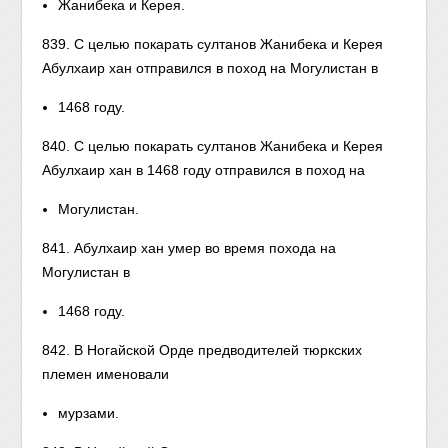
Жанибека и Керея.
839. С целью покарать султанов Жанибека и Керея
Абулхаир хан отправился в поход на Могулистан в
1468 году.
840. С целью покарать султанов Жанибека и Керея
Абулхаир хан в 1468 году отправился в поход на
Могулистан.
841. Абулхаир хан умер во время похода на
Могулистан в
1468 году.
842. В Ногайской Орде предводителей тюркских
племен именовали
мурзами.