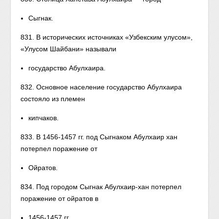
Сыгнак.
831. В исторических источниках «Узбекским улусом»,
«Улусом Шайбани» называли
государство Абулхаира.
832. Основное население государство Абулхаира
состояло из племен
кипчаков.
833. В 1456-1457 гг. под Сыгнаком Абулхаир хан
потерпел поражение от
Ойратов.
834. Под городом Сыгнак Абулхаир-хан потерпел
поражение от ойратов в
1456-1457 гг.