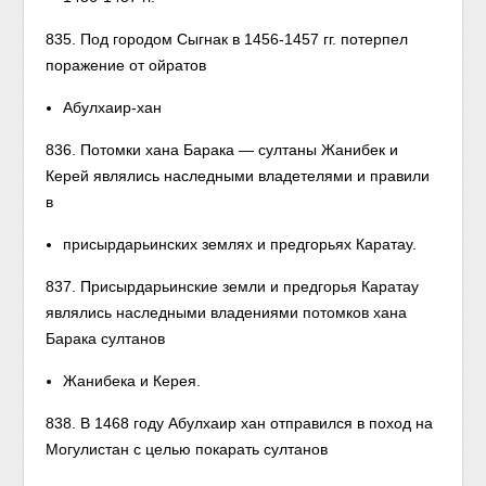
835. Под городом Сыгнак в 1456-1457 гг. потерпел
поражение от ойратов
Абулхаир-хан
836. Потомки хана Барака — султаны Жанибек и
Керей являлись наследными владетелями и правили
в
присырдарьинских землях и предгорьях Каратау.
837. Присырдарьинские земли и предгорья Каратау
являлись наследными владениями потомков хана
Барака султанов
Жанибека и Керея.
838. В 1468 году Абулхаир хан отправился в поход на
Могулистан с целью покарать султанов