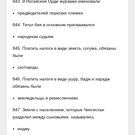
843. В Ногайской Орде мурзами именовали
предводителей тюркских племен
844. Титул бия в основном присваивался
народным судьям.
845. Платить налоги в виде зякета, согума, обязаны
были
скотоводы.
846. Платить налоги в виде ушур, бадж и харадж
обязаны были
земледельцы и ремесленники.
847. Земли с населением, которые Чингисхан
разделил между сыновьями, назывались
инджу.