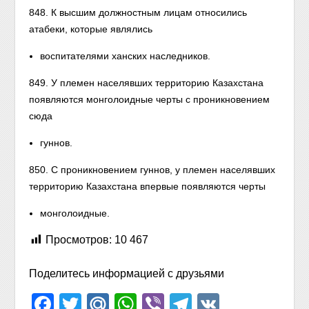
848. К высшим должностным лицам относились
атабеки, которые являлись
воспитателями ханских наследников.
849. У племен населявших территорию Казахстана
появляются монголоидные черты с проникновением
сюда
гуннов.
850. С проникновением гуннов, у племен населявших
территорию Казахстана впервые появляются черты
монголоидные.
Просмотров:
10 467
Поделитесь информацией с друзьями
Facebook
Twitter
Mail.Ru
WhatsApp
Viber
Telegram
VK