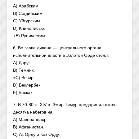
A) Арабским.
B) Согдийским.
C) Уйгурским.
D) Клинописью.
+E) Руническим.
6. Во главе дивана — центрального органа
исполнительной власти в Золотой Орде стоял:
A) Даруг.
B) Темник.
+C) Везир.
D) Беклербек.
E) Баскак.
7. В 70-80 гг. XIV в. Эмир Тимур предпринял около
десятка набегов на:
A) Мавераннахр.
B) Афганистан.
C) Ак Орду и Кок Орду.