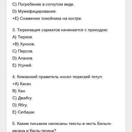
C) Погребение в согнутом виде.
D) Мумифицирование.
+E) Сожжение покойника на костре.
3. Тюркизация сарматов начинается с приходом:
A) Тюрков.
+B) Хуннов.
C) Персов.
D) Аланов.
E) Усуней.
4. Кимакский правитель носил тюркский титул:
+A) Каган.
B) Хан.
C) Джабгу.
D) Ябгу.
E) Сюбаши.
5. Каким письмом написаны тексты в честь Бильге-
кагана и Кюль-тегина?