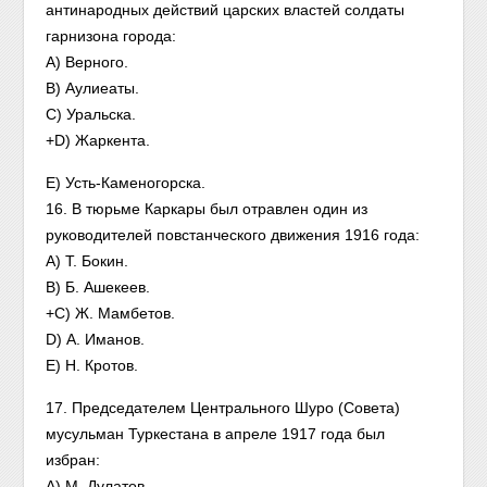
антинародных действий царских властей солдаты
гарнизона города:
A) Верного.
B) Аулиеаты.
C) Уральска.
+D) Жаркента.
E) Усть-Каменогорска.
16. В тюрьме Каркары был отравлен один из
руководителей повстанческого движения 1916 года:
A) Т. Бокин.
B) Б. Ашекеев.
+C) Ж. Мамбетов.
D) А. Иманов.
E) Н. Кротов.
17. Председателем Центрального Шуро (Совета)
мусульман Туркестана в апреле 1917 года был
избран:
A) М. Дулатов.