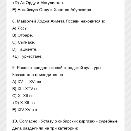
+D) Ак Орду и Могулистан.
E) Ногайскую Орду и Ханство Абулхаира.
8. Мавзолей Ходжа Ахмета Яссави находится в:
A) Яссы.
B) Отраре.
C) Сыгнаке.
D) Ташкенте.
+E) Туркестане.
9. Расцвет средневековой городской культуры
Казахстана приходится на
A) XV — XVI вв.
B) XIII-XTV вв.
C) XI-XII вв.
+D) X-XII вв.
E) XIV-XV в в.
10. Согласно «Уставу о сибирских киргизах» судебные
дела разделили на три категории: