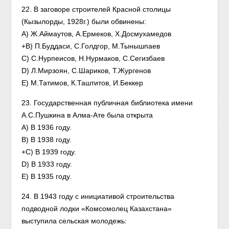
22. В заговоре строителей Красной столицы
(Кызылорды, 1928г.) были обвинены:
A) Ж.Аймаутов, А.Ермеков, Х.Досмухамедов
+B) П.Буддаси, С.Голдгор, М.Тынышпаев
C) С.Нурпеисов, Н.Нурмаков, С.Сегизбаев
D) Л.Мирзоян, С.Шариков, Т.Жургенов
E) М.Татимов, К.Таштитов, И.Беккер
23. Государственная публичная библиотека имени
А.С.Пушкина в Алма-Ате была открыта
A) В 1936 году.
B) В 1938 году.
+C) В 1939 году.
D) В 1933 году.
E) В 1935 году.
24. В 1943 году с инициативой строительства
подводной лодки «Комсомолец Казахстана»
выступила сельская молодежь: