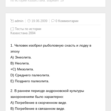
по истории Казахстана. Вариант 19
admin
19.06.2009
0 Комментарии
Тесты по истории
Казахстана 2004
1. Человек изобрел рыболовную снасть и лодку в
эпоху
A) Энеолита.
B) Неолита.
+C) Мезолита.
D) Среднего палеолита.
E) Позднего палеолита.
2. В раннем периоде андроновской культуры
захоронениям было характерно:
A) Погребение в скорченном виде.
B) Погребение в связанном виде.