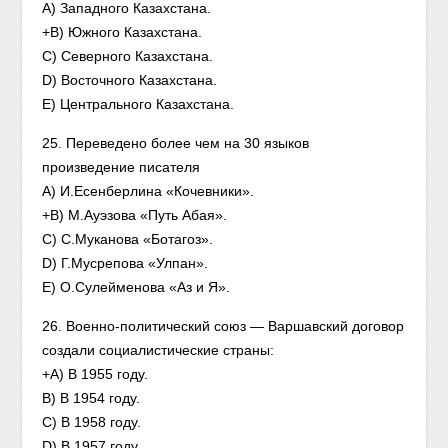
A) Западного Казахстана.
+B) Южного Казахстана.
C) Северного Казахстана.
D) Восточного Казахстана.
E) Центрального Казахстана.
25. Переведено более чем на 30 языков
произведение писателя
A) И.Есенберлина «Кочевники».
+B) М.Ауэзова «Путь Абая».
C) С.Муканова «Ботагоз».
D) Г.Мусрепова «Улпан».
E) О.Сулейменова «Аз и Я».
26. Военно-политический союз — Варшавский договор
создали социалистические страны:
+A) В 1955 году.
B) В 1954 году.
C) В 1958 году.
D) В 1957 году.