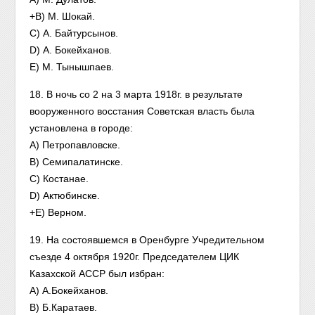
+B) М. Шокай.
C) А. Байтурсынов.
D) А. Бокейханов.
E) М. Тынышпаев.
18. В ночь со 2 на 3 марта 1918г. в результате
вооруженного восстания Советская власть была
установлена в городе:
A) Петропавловске.
B) Семипалатинске.
C) Костанае.
D) Актюбинске.
+E) Верном.
19. На состоявшемся в Оренбурге Учредительном
съезде 4 октября 1920г. Председателем ЦИК
Казахской АССР был избран:
A) А.Бокейханов.
B) Б.Каратаев.