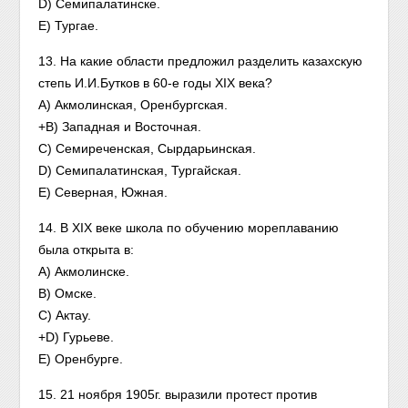
D) Семипалатинске.
E) Тургае.
13. На какие области предложил разделить казахскую
степь И.И.Бутков в 60-е годы XIX века?
A) Акмолинская, Оренбургская.
+B) Западная и Восточная.
C) Семиреченская, Сырдарьинская.
D) Семипалатинская, Тургайская.
E) Северная, Южная.
14. В XIX веке школа по обучению мореплаванию
была открыта в:
A) Акмолинске.
B) Омске.
C) Актау.
+D) Гурьеве.
E) Оренбурге.
15. 21 ноября 1905г. выразили протест против