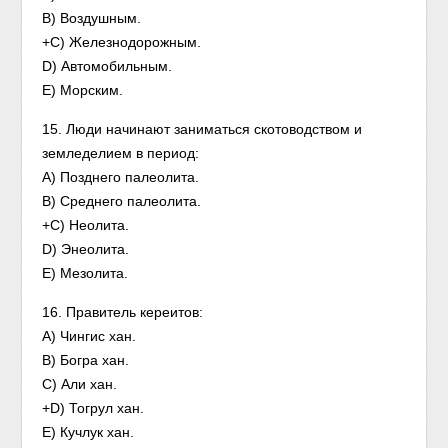
B) Воздушным.
+C) Железнодорожным.
D) Автомобильным.
E) Морским.
15. Люди начинают заниматься скотоводством и
земледелием в период:
A) Позднего палеолита.
B) Среднего палеолита.
+C) Неолита.
D) Энеолита.
E) Мезолита.
16. Правитель кереитов:
A) Чингис хан.
B) Богра хан.
C) Али хан.
+D) Тогрул хан.
E) Кучлук хан.