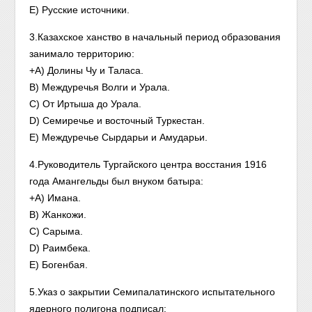
E) Русские источники.
3.Казахское ханство в начальный период образования
занимало территорию:
+A) Долины Чу и Таласа.
B) Междуречья Волги и Урала.
C) От Иртыша до Урала.
D) Семиречье и восточный Туркестан.
E) Междуречье Сырдарьи и Амударьи.
4.Руководитель Тургайского центра восстания 1916
года Амангельды был внуком батыра:
+A) Имана.
B) Жанкожи.
C) Сарыма.
D) Раимбека.
E) Богенбая.
5.Указ о закрытии Семипалатинского испытательного
ядерного полигона подписал: