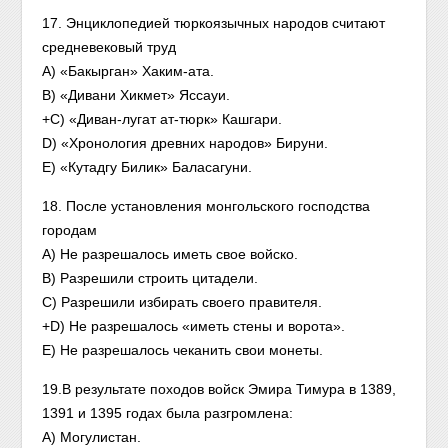
17. Энциклопедией тюркоязычных народов считают
средневековый труд
A) «Бакырган» Хаким-ата.
B) «Дивани Хикмет» Яссауи.
+C) «Диван-лугат ат-тюрк» Кашгари.
D) «Хронология древних народов» Бируни.
E) «Кутадгу Билик» Баласагуни.
18. После установления монгольского господства
городам
A) Не разрешалось иметь свое войско.
B) Разрешили строить цитадели.
C) Разрешили избирать своего правителя.
+D) Не разрешалось «иметь стены и ворота».
E) Не разрешалось чеканить свои монеты.
19.В результате походов войск Эмира Тимура в 1389,
1391 и 1395 годах была разгромлена:
A) Могулистан.