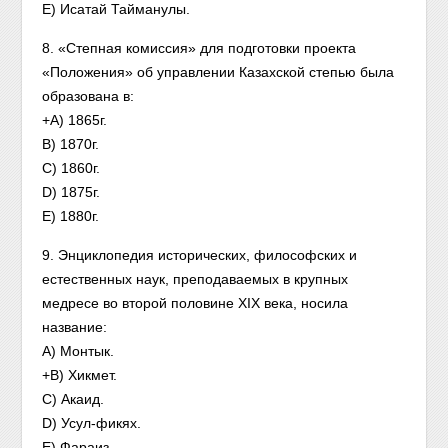
E) Исатай Тайманулы.
8. «Степная комиссия» для подготовки проекта
«Положения» об управлении Казахской степью была
образована в:
+A) 1865г.
B) 1870г.
C) 1860г.
D) 1875г.
E) 1880г.
9. Энциклопедия исторических, философских и
естественных наук, преподаваемых в крупных
медресе во второй половине XIX века, носила
название:
A) Монтык.
+B) Хикмет.
C) Акаид.
D) Усул-фикях.
E) Фараиз.