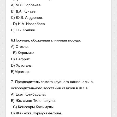
А) М.С. Горбачев.
В) Д.А. Кунаев.
C) Ю.В. Андропов.
+D) Н.А. Назарбаев.
E) Г.В. Колбии.
6.Прочная, обоженная глиняная посуда:
A) Стекло.
+B) Керамика.
C) Нефрит.
D) Хрусталь.
E)Мрамор.
7. Предводитель самого крупного национально-
освободительного восстания казахов в XIX в.:
A) Есет Котибарулы.
B) Жоламан Тиленшиулы.
+C) Кенссары Касымулы.
D) Жаикожа Нурмухамелуяы.