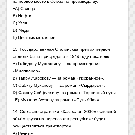
на первое место в Союзе по производству:
+A) Свинца.
B) Нефти.
C) Угля.
D) Меди.
E) Цветных металлов.
13. Государственная Сталинская премия первой
степени была присуждена в 1949 году писателю:
A) Габидену Мустафину — за произведение
«Миллионер».
B) Таиру Жарокову — за роман «Избранное».
C) Сабиту Муканову — за роман «Сырдарья».
D) Сакену Сейфуллияу -за роман «Тернистый путь».
+E) Мухтару Ауэзову за роман «Путь Абая».
14. Согласно стратегии «Казахстан-2030» основной
объём грузовых перевозок в республике будет
осуществляться транспортом:
A) Речным.