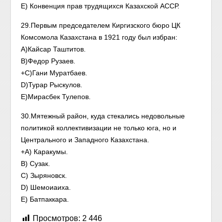
E) Конвенция прав трудящихся Казахской АССР.
29.Первым председателем Киргизского бюро ЦК
Комсомола Казахстана в 1921 году был избран:
А)Кайсар Таштитов.
В)Федор Рузаев.
+С)Гани Муратбаев.
D)Турар Рыскулов.
E)Мирасбек Тулепов.
30.Мятежный район, куда стекались недовольные
политикой коллективизации не только юга, но и
Центрального и Западного Казахстана.
+А) Каракумы.
В) Сузак.
С) Зыряновск.
D) Шемоиаиха.
E) Батпаккара.
Просмотров:
2 446