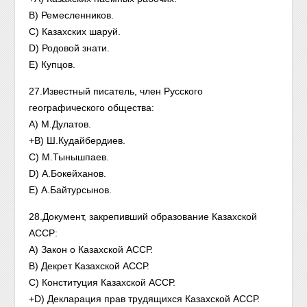
В) Ремесленников.
С) Казахских шаруй.
D) Родовой знати.
E) Купцов.
27.Известный писатель, член Русского
географического общества:
А) М.Дулатов.
+В) Ш.Кудайбердиев.
С) М.Тынышпаев.
D) А.Бокейханов.
Е) А.Байтурсынов.
28.Документ, закрепивший образование Казахской
АССР:
А) Закон о Казахской АССР.
В) Декрет Казахской АССР.
С) Конституция Казахской АССР.
+D) Декларация прав трудящихся Казахской АССР.