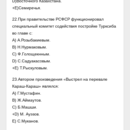
D)Восточного Казахстана.
+E)Семиречья.
22.При правительстве РСФСР функционировал
специальный комитет содействия постройке Турксиба
во главе с:
А) А.Розыбакиевым.
В) Н.Нурмаковым.
С) Ф.Голощекнным.
D) С.Садуакасовым.
+E) Т.Рыскуловым.
23.Автором произведения «Выстрел на перевале
Караш-Караш» являлся:
А) Г.Мустафин.
В) Ж.Аймаутов.
С) Б.Машши.
+D) М. Ауэзов.
E) С.Муканов.