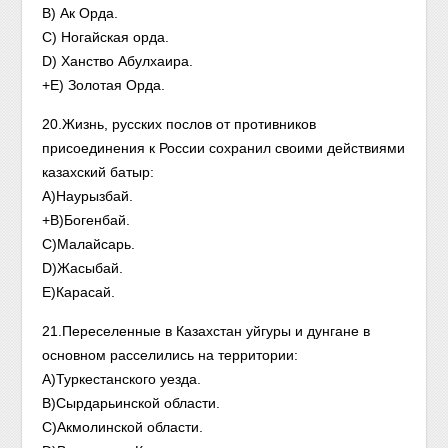
B) Ак Орда.
C) Ногайская орда.
D) Ханство Абулхаира.
+E) Золотая Орда.
20.Жизнь, русских послов от противников
присоединения к России сохранил своими действиями
казахский батыр:
А)Наурызбай.
+B)Богенбай.
С)Малайсарь.
D)Жасыбай.
E)Карасай.
21.Переселенные в Казахстан уйгуры и дунгане в
основном расселились на территории:
А)Туркестанского уезда.
В)Сырдарьинской области.
С)Акмолинской области.