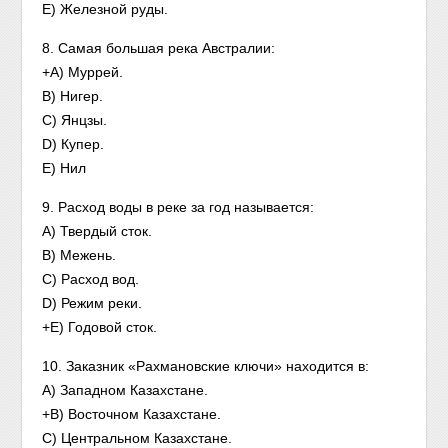
E) Железной руды.
8. Самая большая река Австралии:
+A) Муррей.
B) Нигер.
C) Янцзы.
D) Купер.
E) Нил
9. Расход воды в реке за год называется:
A) Твердый сток.
B) Межень.
C) Расход вод.
D) Режим реки.
+E) Годовой сток.
10. Заказник «Рахмановские ключи» находится в:
А) Западном Казахстане.
+B) Восточном Казахстане.
C) Центральном Казахстане.