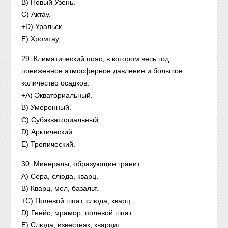
B) Новый Узень.
C) Актау.
+D) Уральск.
Е) Хромтау.
29. Климатический пояс, в котором весь год
пониженное атмосферное давление и большое
количество осадков:
+A) Экваториальный.
В) Умеренный.
С) Субэкваториальный.
D) Арктический.
E) Тропический.
30. Минералы, образующие гранит:
A) Сера, слюда, кварц.
B) Кварц, мел, базальт.
+C) Полевой шпат, слюда, кварц.
D) Гнейс, мрамор, полевой шпат.
E) Слюда, известняк, кварцит.