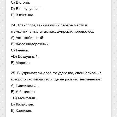
C) В степи.
D) В полупустыне.
E) В пустыне.
24. Транспорт, занимающий первое место в
межконтинентальных пассажирских перевозках:
A) Автомобильный.
B) Железнодорожный.
C) Речной.
+D) Воздушный.
Е) Морской.
25. Внутриматериковое государство, специализация
которого скотоводство и где не развито земледелие:
A) Таджикистан.
B) Узбекистан.
+C) Монголия.
D) Казахстан.
E) Киргизия.