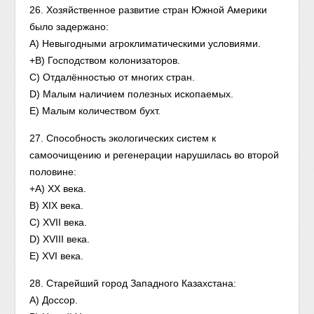
26. Хозяйственное развитие стран Южной Америки
было задержано:
A) Невыгодными агроклиматическими условиями.
+B) Господством колонизаторов.
C) Отдалённостью от многих стран.
D) Малым наличием полезных ископаемых.
E) Малым количеством бухт.
27. Способность экологических систем к
самоочищению и регенерации нарушилась во второй
половине:
+A) ХХ века.
B) XIX века.
C) XVII века.
D) XVIII века.
E) XVI века.
28. Старейший город Западного Казахстана:
A) Доссор.