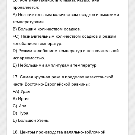
16. Континентальность климата Казахстана
проявляется:
A) Незначительным количеством осадков и высокими
температурами.
B) Большим количеством осадков.
+C) Незначительным количеством осадков и резким
колебанием температур.
D) Резким колебанием температур и незначительной
испаряемостью.
E) Небольшими амплитудами температур.
17. Самая крупная река в пределах казахстанской
части Восточно-Европейской равнины:
+A) Урал
B) Иргиз.
C) Или.
D) Нура.
E) Большой Узень.
18. Центры производства валяльно-войлочной