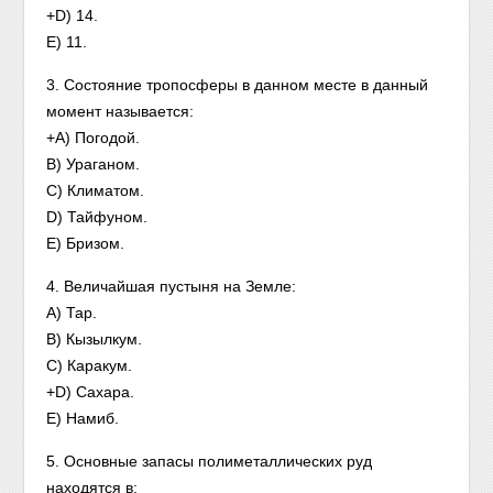
+D) 14.
E) 11.
3. Состояние тропосферы в данном месте в данный
момент называется:
+A) Погодой.
B) Ураганом.
C) Климатом.
D) Тайфуном.
E) Бризом.
4. Величайшая пустыня на Земле:
A) Тар.
B) Кызылкум.
C) Каракум.
+D) Сахара.
Е) Намиб.
5. Основные запасы полиметаллических руд
находятся в: