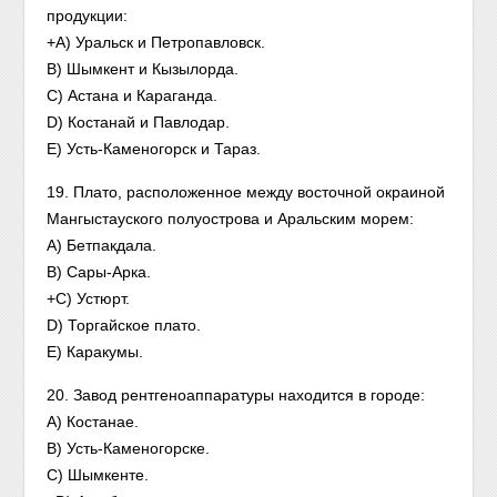
продукции:
+A) Уральск и Петропавловск.
B) Шымкент и Кызылорда.
C) Астана и Караганда.
D) Костанай и Павлодар.
E) Усть-Каменогорск и Тараз.
19. Плато, расположенное между восточной окраиной
Мангыстауского полуострова и Аральским морем:
A) Бетпакдала.
B) Сары-Арка.
+C) Устюрт.
D) Торгайское плато.
E) Каракумы.
20. Завод рентгеноаппаратуры находится в городе:
A) Костанае.
B) Усть-Каменогорске.
C) Шымкенте.