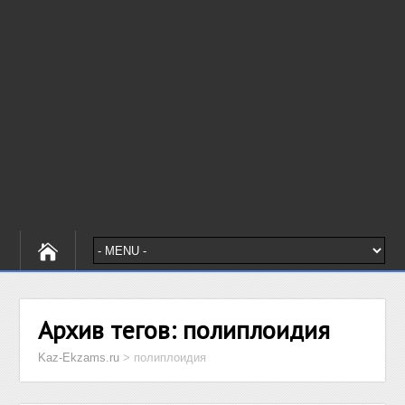
Архив тегов:
полиплоидия
Kaz-Ekzams.ru
>
полиплоидия