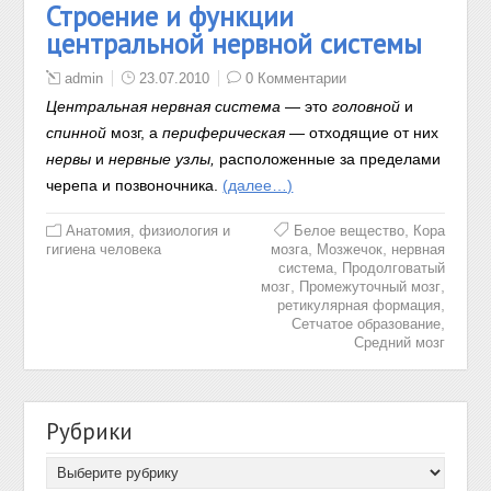
Строение и функции
центральной нервной системы
admin
23.07.2010
0 Комментарии
Центральная нервная система
— это
головной
и
спинной
мозг, а
периферическая
— отходящие от них
нервы
и
нервные узлы,
расположенные за пределами
черепа и позвоночника.
(далее…)
,
Анатомия, физиология и
Белое вещество
Кора
,
,
гигиена человека
мозга
Мозжечок
нервная
,
система
Продолговатый
,
,
мозг
Промежуточный мозг
,
ретикулярная формация
,
Сетчатое образование
Средний мозг
Рубрики