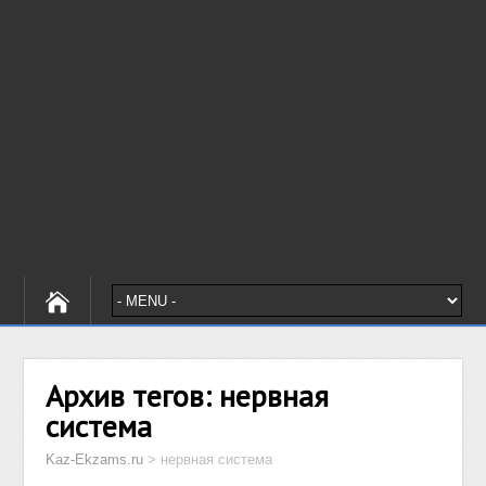
Архив тегов:
нервная
система
Kaz-Ekzams.ru
>
нервная система