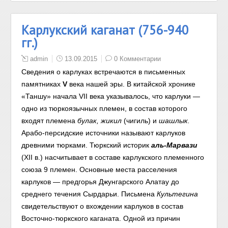
Карлукский каганат (756-940
гг.)
admin
13.09.2015
0 Комментарии
Сведения о карлуках встречаются в письменных
памятниках
V
века нашей эры. В китайской хронике
«Таншу» начала VII века указывалось, что карлуки —
одно из тюркоязычных племен, в состав которого
входят племена
булак,
жикил
(чигиль) и
шашлык.
Арабо-персидские источники называют карлуков
древними тюрками. Тюркский историк
аль-Марвази
(XII в.) насчитывает в составе карлукского племенного
союза 9 племен. Основные места расселения
карлуков — предгорья Джунгарского Алатау до
среднего течения Сырдарьи. Письмена
Культегина
свидетельствуют о вхождении карлуков в состав
Восточно-тюркского каганата. Одной из причин