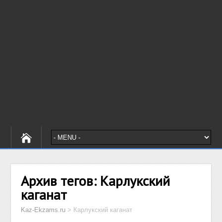
Архив тегов:
Карлукский
каганат
Kaz-Ekzams.ru
>
Карлукский каганат