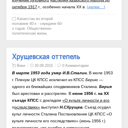
изучение духовного
наследия казахского народа до
октября 1917
г., особенно начала XX
в.
(далее…)
Казахстан во второй
половине 40-х - середине 60-
х годов. Общественно-
политическая жизнь
Хрущевская оттепель
Вики
20.09.2015
0 Комментарии
В марте 1953 года умер И.В.Сталин.
В июле 1953
г. Пленум ЦК КПСС исключил из КПСС
Берию
—
одного из ближайших сподвижников Сталина.
Берия
был арестован и расстрелян. В
июне 1956 г.
на XX
с
ъезде КПСС
с докладом
«О культе личности и его
п
оследствиях»
выступил
Н.СХрущев.
Съезд осудил
культ личности Сталина Постановление ЦК КПСС «О
культе личности его последствиях» (июнь 1956 г.)
подчеркивало, что ошибки и извращения,