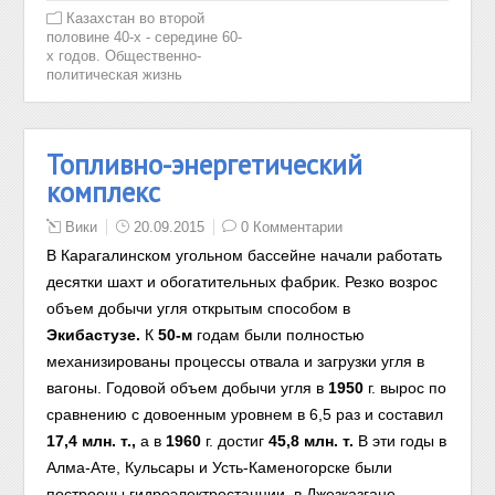
Казахстан во второй
половине 40-х - середине 60-
х годов. Общественно-
политическая жизнь
Топливно-энергетический
комплекс
Вики
20.09.2015
0 Комментарии
В Карагалинском угольном бассейне начали работать
десятки шахт и обогатительных фабрик. Резко возрос
объем добычи угля открытым способом в
Экибастузе.
К
50-м
годам были полностью
механизированы процессы отвала и загрузки угля в
вагоны. Годовой объем добычи угля в
1950
г. вырос по
сравнению с довоенным уровнем в 6,5 раз и составил
17,4 млн. т.,
а в
1960
г. достиг
4
5,8 м
лн. т.
В эти годы в
Алма-Ате, Кульсары и Усть-Каменогорске были
построены гидроэлектростанции, в Джезказгане —