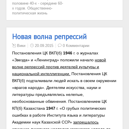
половине 40-х - середине 60-
х годов. Общественно-
политическая жизнь
Новая волна репрессий
Вики
20.09.2015
0 Комментарии
Постановления ЦК ВКП(б)
1946
г. о журналах
«Звезда» и «Ленинград» положили начало
новой
волне репрессий против деятелей культуры и
национальной интеллигенции.
Постановления ЦК
ВКП(б) подталкивали людей искать в своем окружении
«врагов народа». Деятелям искусства, науки и
литературы предъявлялись нелепые,
необоснованные обвинения.
Постановлением ЦК
КП(б) Казахстана
1947
г. «О грубых политических
ошибках в работе Института языка и литературы
Академии наук Казахской ССР»
запрещалось