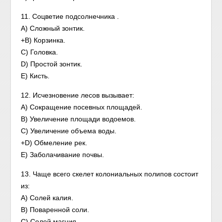
11. Соцветие подсолнечника .
A) Сложный зонтик.
+B) Корзинка.
C) Головка.
D) Простой зонтик.
E) Кисть.
12. Исчезновение лесов вызывает:
A) Сокращение посевных площадей.
B) Увеличение площади водоемов.
C) Увеличение объема воды.
+D) Обмеление рек.
E) Заболачивание почвы.
13. Чаще всего скелет колониальных полипов состоит
из:
A) Солей калия.
B) Поваренной соли.
C) Солей магния.