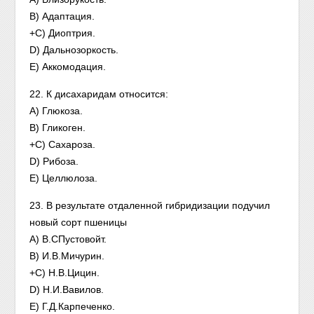
B) Адаптация.
+C) Диоптрия.
D) Дальнозоркость.
E) Аккомодация.
22. К дисахаридам относится:
A) Глюкоза.
B) Гликоген.
+C) Сахароза.
D) Рибоза.
E) Целлюлоза.
23. В результате отдаленной гибридизации подучил
новый сорт пшеницы
A) В.СПустовойт.
B) И.В.Мичурин.
+C) Н.В.Цицин.
D) Н.И.Вавилов.
E) Г.Д.Карпеченко.