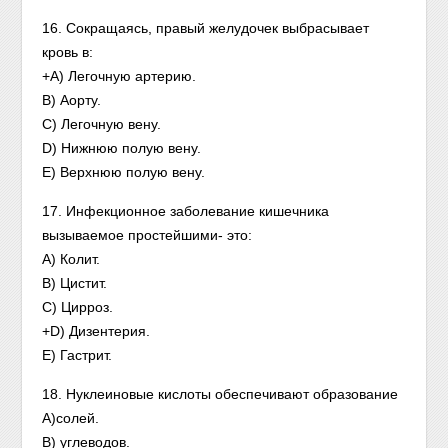
16. Сокращаясь, правый желудочек выбрасывает
кровь в:
+A) Легочную артерию.
B) Аорту.
C) Легочную вену.
D) Нижнюю полую вену.
E) Верхнюю полую вену.
17. Инфекционное заболевание кишечника
вызываемое простейшими- это:
A) Колит.
B) Цистит.
C) Цирроз.
+D) Дизентерия.
E) Гастрит.
18. Нуклеиновые кислоты обеспечивают образование
А)солей.
B) углеводов.