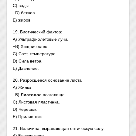
C) воды.
+D) белков.
E) жиров.
19. Биотический фактор:
A) Ультрафиолетовые лучи.
+B) Хищничество.
C) Свет, температура.
D) Сила ветра.
E) Давление.
20. Разросшееся основание листа
A) Жилка.
+B)
Листовое
влагалище.
C) Листовая пластинка.
D) Черешок.
E) Прилистник.
21. Величина, выражающая оптическую силу:
A) Близорукость.