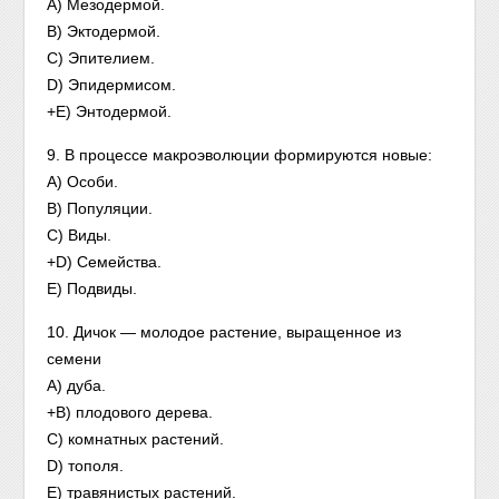
A) Мезодермой.
B) Эктодермой.
C) Эпителием.
D) Эпидермисом.
+E) Энтодермой.
9. В процессе макроэволюции формируются новые:
A) Особи.
B) Популяции.
C) Виды.
+D) Семейства.
E) Подвиды.
10. Дичок — молодое растение, выращенное из
семени
A) дуба.
+B) плодового дерева.
C) комнатных растений.
D) тополя.
E) травянистых растений.