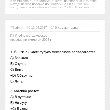
Kaz-Ekzams.ru
>
Биология
>
Тесты по биологии
>
Учебно-
методическое пособие по биологии 2008 г
>
Учебно-
методическое пособие по биологии 2008 г. 18 вариант
admin
13.04.2017
0 Комментарии
Учебно-методическое
пособие по биологии 2008 г
1. В нижней части тубуса микроскопа располагается:
A) Зеркало.
B) Окуляр.
C) Винт.
+D) Объектив.
E) Лупа.
2. Малина растет:
A) В пустыне.
B) На лугу.
+C) В лесу.