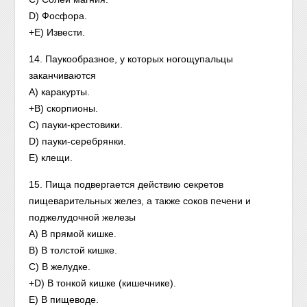
D) Фосфора.
+E) Извести.
14. Паукообразное, у которых ногощупальцы
заканчиваются
А) каракурты.
+В) скорпионы.
C) пауки-крестовики.
D) пауки-серебрянки.
E) клещи.
15. Пища подвергается действию секретов
пищеварительных желез, а также соков печени и
поджелудочной железы
A) В прямой кишке.
B) В толстой кишке.
C) В желудке.
+D) В тонкой кишке (кишечнике).
E) В пищеводе.