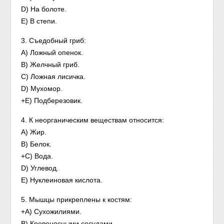
D) На болоте.
E) В степи.
3. Съедобный гриб:
A) Ложный опенок.
B) Желчный гриб.
C) Ложная лисичка.
D) Мухомор.
+E) Подберезовик.
4. К неорганическим веществам относится:
A) Жир.
B) Белок.
+C) Вода.
D) Углевод.
E) Нуклеиновая кислота.
5. Мышцы прикреплены к костям:
+A) Сухожилиями.
B) Кровеносными сосудами.