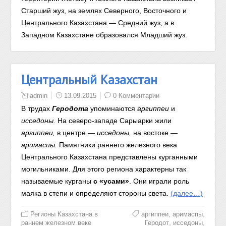
Старший жуз, на землях Северного, Восточного и
Центрального Казахстана — Средний жуз, а в
Западном Казахстане образовался Младший жуз.
Центральный Казахстан
admin
13.09.2015
0 Комментарии
В трудах
Геродота
упоминаются
аргиппеи
и
исседоны.
На северо-западе Сарыарки жили
аргиппеи,
в центре —
исседоны,
на востоке —
аримаспы.
Памятники раннего железного века
Центрального Казахстана представлены курганными
могильниками. Для этого региона характерны так
называемые курганы
с «усами»
. Они играли роль
маяка в степи и определяют стороны света.
(далее…)
,
,
Регионы Казахстана в
аргиппеи
аримаспы
,
,
раннем железном веке
Геродот
исседоны