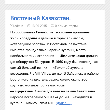
Восточный Казахстан.
admin
13.09.2015
0 Комментарии
По сообщению
Геродота
, восточнее аргиппеев
жили
исседоны
и дальше в горах аримаспы,
«стерегущие золото». В Восточном Казахстане
имеются грандиозные царские курганы, место
наибольшего их скопления —
Шиликтинская
долина
где обнаружен 51 курган. В 1960 году был исследован
самый большой из них —
«Золотой курган»
,
возведенный в VIII-VII вв. до н.э. В Зайсанском районе
Восточного Казахстана расположено около 200
крупных курганов, 50 из них носят
—
«царские»
. Самое древнее на земле Казахстана
царское погребение
VIII века до н.э.
, находится в
кургане Шиликтинском №1.
(далее…)