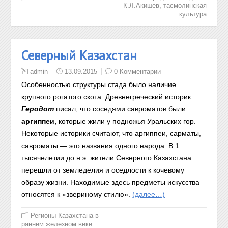
,
К.Л.Акишев
тасмолинская
культура
Северный Казахстан
admin
13.09.2015
0 Комментарии
Особенностью структуры стада было наличие
крупного рогатого скота. Древнегреческий историк
Геродот
писал, что соседями савроматов были
аргиппеи,
которые жили у подножья Уральских гор.
Некоторые историки считают, что аргиппеи, сарматы,
савроматы — это названия одного народа. В 1
тысячелетии до н.э. жители Северного Казахстана
перешли от земледелия и оседлости к кочевому
образу жизни. Находимые здесь предметы искусства
относятся к «звериному стилю».
(далее…)
Регионы Казахстана в
раннем железном веке