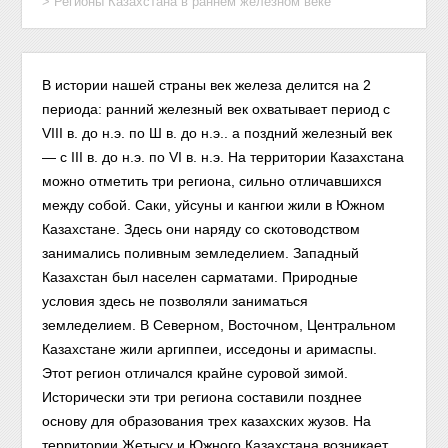
>
Регионы Казахстана в раннем железном веке
В истории нашей страны век железа делится на 2
периода: ранний железный век охватывает период с
VIII в. до н.э. по Ш в. до н.э.. а поздний железный век
— с III в. до н.э. по VI в. н.э. На территории Казахстана
можно отметить три региона, сильно отличавшихся
между собой. Саки, уйсуны и кангюи жили в Южном
Казахстане. Здесь они наряду со скотоводством
занимались поливным земледелием. Западный
Казахстан был населен сарматами. Природные
условия здесь не позволяли заниматься
земледелием. В Северном, Восточном, Центральном
Казахстане жили аргиппеи, исседоны и аримаспы.
Этот регион отличался крайне суровой зимой.
Исторически эти три региона составили позднее
основу для образования трех казахских жузов. На
территории Жетысу и Южного Казахстана возникает