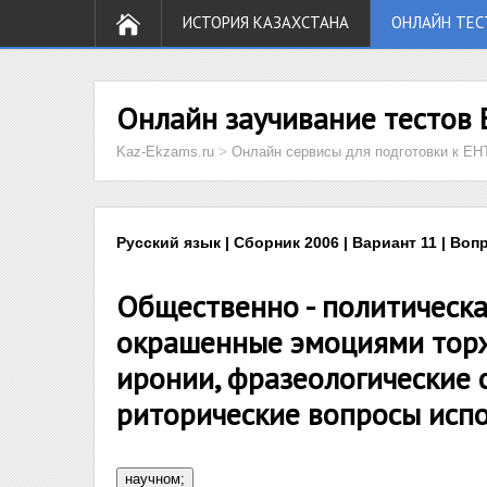
ИСТОРИЯ КАЗАХСТАНА
ОНЛАЙН ТЕС
Онлайн заучивание тестов 
Kaz-Ekzams.ru
>
Онлайн сервисы для подготовки к ЕН
Русский язык | Сборник 2006 | Вариант 11 | Воп
Общественно - политическая
окрашенные эмоциями торж
иронии, фразеологические 
риторические вопросы испо