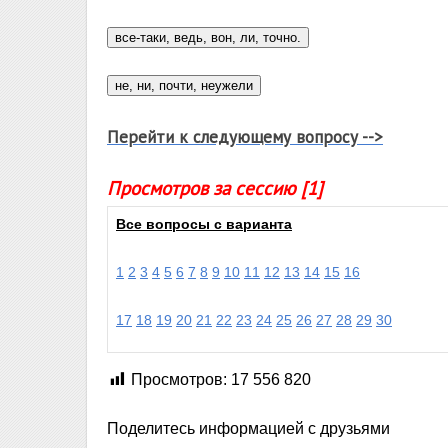
Перейти к следующему вопросу -->
Просмотров за сессию [1]
Все вопросы с варианта
1
2
3
4
5
6
7
8
9
10
11
12
13
14
15
16
17
18
19
20
21
22
23
24
25
26
27
28
29
30
Просмотров:
17 556 820
Поделитесь информацией с друзьями