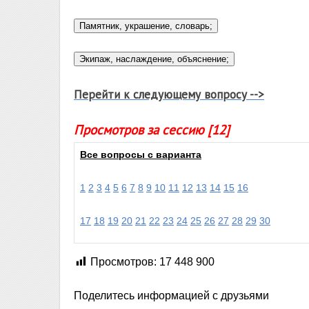
Перейти к следующему вопросу -->
Просмотров за сессию [12]
Все вопросы с варианта
1
2
3
4
5
6
7
8
9
10
11
12
13
14
15
16
17
18
19
20
21
22
23
24
25
26
27
28
29
30
Просмотров:
17 448 900
Поделитесь информацией с друзьями