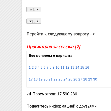
Перейти к следующему вопросу -->
Просмотров за сессию [2]
Все вопросы с варианта
1
2
3
4
5
6
7
8
9
10
11
12
13
14
15
16
17
18
19
20
21
22
23
24
25
26
27
28
29
30
Просмотров:
17 590 236
Поделитесь информацией с друзьями