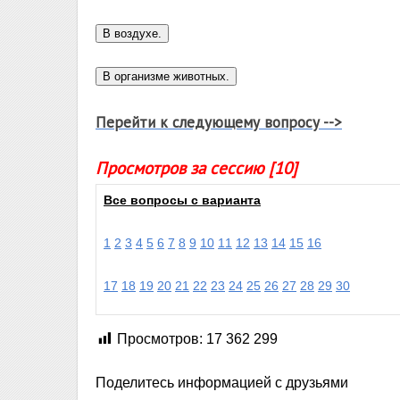
Перейти к следующему вопросу -->
Просмотров за сессию [10]
Все вопросы с варианта
1
2
3
4
5
6
7
8
9
10
11
12
13
14
15
16
17
18
19
20
21
22
23
24
25
26
27
28
29
30
Просмотров:
17 362 299
Поделитесь информацией с друзьями