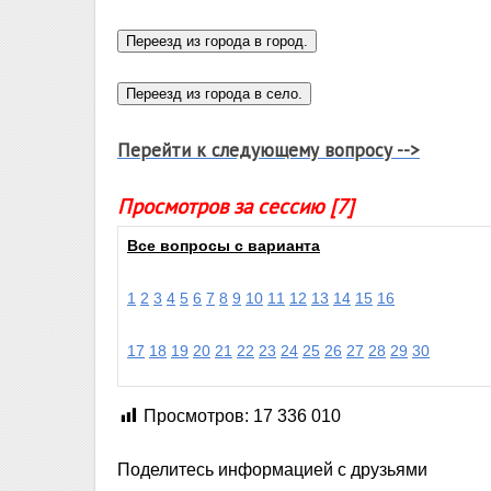
Перейти к следующему вопросу -->
Просмотров за сессию [7]
Все вопросы с варианта
1
2
3
4
5
6
7
8
9
10
11
12
13
14
15
16
17
18
19
20
21
22
23
24
25
26
27
28
29
30
Просмотров:
17 336 010
Поделитесь информацией с друзьями