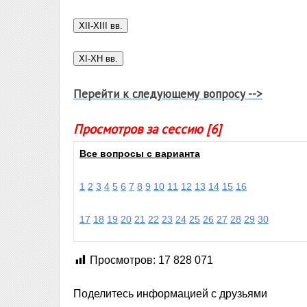
Перейти к следующему вопросу -->
Просмотров за сессию [6]
Все вопросы с варианта
1
2
3
4
5
6
7
8
9
10
11
12
13
14
15
16
17
18
19
20
21
22
23
24
25
26
27
28
29
30
Просмотров:
17 828 071
Поделитесь информацией с друзьями