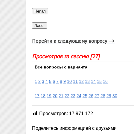
Перейти к следующему вопросу -->
Просмотров за сессию [27]
Все вопросы с варианта
1
2
3
4
5
6
7
8
9
10
11
12
13
14
15
16
17
18
19
20
21
22
23
24
25
26
27
28
29
30
Просмотров:
17 971 172
Поделитесь информацией с друзьями