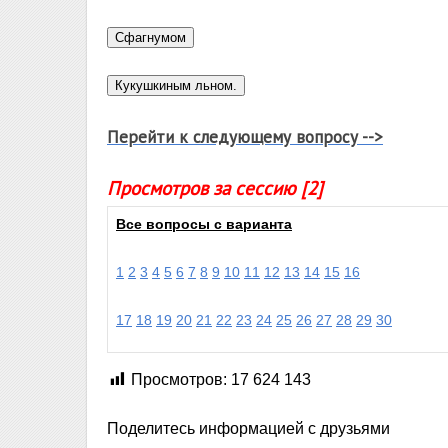
Перейти к следующему вопросу -->
Просмотров за сессию [2]
Все вопросы с варианта
1
2
3
4
5
6
7
8
9
10
11
12
13
14
15
16
17
18
19
20
21
22
23
24
25
26
27
28
29
30
Просмотров:
17 624 143
Поделитесь информацией с друзьями