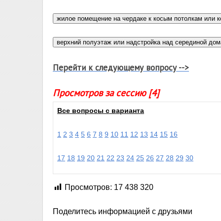
Перейти к следующему вопросу -->
Просмотров за сессию [4]
Все вопросы с варианта
1
2
3
4
5
6
7
8
9
10
11
12
13
14
15
16
17
18
19
20
21
22
23
24
25
26
27
28
29
30
Просмотров:
17 438 320
Поделитесь информацией с друзьями