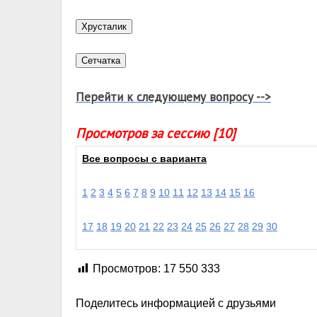
Перейти к следующему вопросу -->
Просмотров за сессию [10]
Все вопросы с варианта
1
2
3
4
5
6
7
8
9
10
11
12
13
14
15
16
17
18
19
20
21
22
23
24
25
26
27
28
29
30
Просмотров:
17 550 333
Поделитесь информацией с друзьями