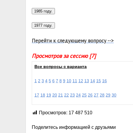
Перейти к следующему вопросу -->
Просмотров за сессию [7]
Все вопросы с варианта
1
2
3
4
5
6
7
8
9
10
11
12
13
14
15
16
17
18
19
20
21
22
23
24
25
26
27
28
29
30
Просмотров:
17 487 510
Поделитесь информацией с друзьями