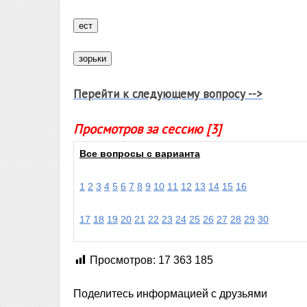
Перейти к следующему вопросу -->
Просмотров за сессию [3]
Все вопросы с варианта
1
2
3
4
5
6
7
8
9
10
11
12
13
14
15
16
17
18
19
20
21
22
23
24
25
26
27
28
29
30
Просмотров:
17 363 185
Поделитесь информацией с друзьями