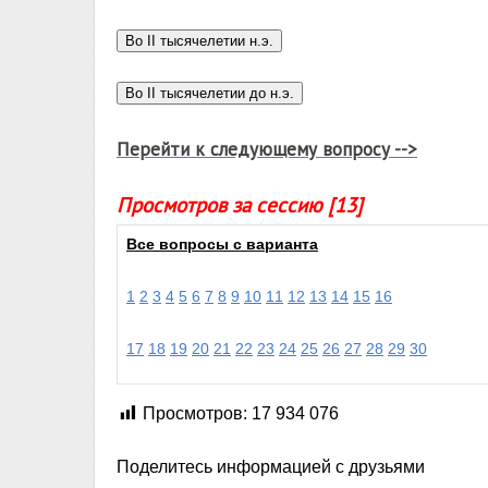
Перейти к следующему вопросу -->
Просмотров за сессию [13]
Все вопросы с варианта
1
2
3
4
5
6
7
8
9
10
11
12
13
14
15
16
17
18
19
20
21
22
23
24
25
26
27
28
29
30
Просмотров:
17 934 076
Поделитесь информацией с друзьями