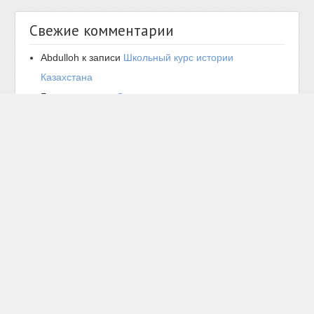
Свежие комментарии
Abdulloh
к записи
Школьный курс истории
Казахстана
Богдан
к записи
Средневековые государства на
территории Казахстана в XIV-XV вв.. Ак-Орда,
образование, общественное устройство,
политическая история. Походы Имира Тимура.
Азамат Аргун
к записи
Гунны
Стас
к записи
Вопросы и ответы по истории
Казахстана. Вопросы 301-350
настя
к записи
Реформы 1867-1868 гг. в Казахстане