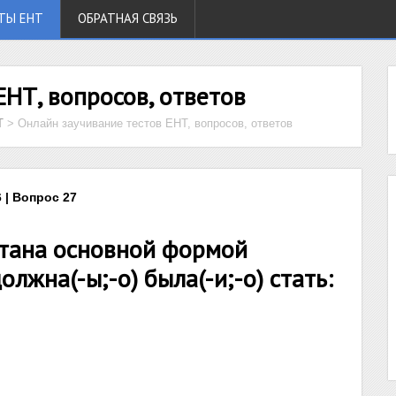
ТЫ ЕНТ
ОБРАТНАЯ СВЯЗЬ
ЕНТ, вопросов, ответов
Т
>
Онлайн заучивание тестов ЕНТ, вопросов, ответов
 | Вопрос 27
стана основной формой
лжна(-ы;-о) была(-и;-о) стать: