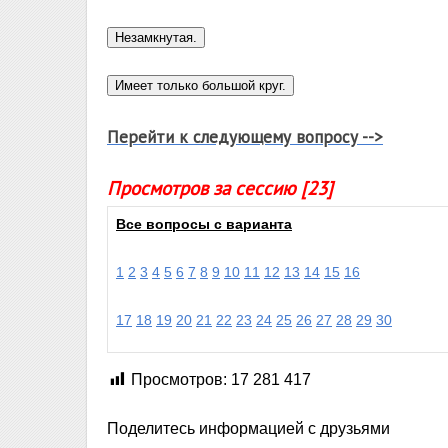
Перейти к следующему вопросу -->
Просмотров за сессию [23]
Все вопросы с варианта
1
2
3
4
5
6
7
8
9
10
11
12
13
14
15
16
17
18
19
20
21
22
23
24
25
26
27
28
29
30
Просмотров:
17 281 417
Поделитесь информацией с друзьями