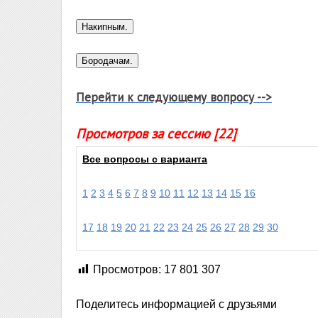
Перейти к следующему вопросу -->
Просмотров за сессию [22]
Все вопросы с варианта
1
2
3
4
5
6
7
8
9
10
11
12
13
14
15
16
17
18
19
20
21
22
23
24
25
26
27
28
29
30
Просмотров:
17 801 307
Поделитесь информацией с друзьями