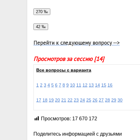
Перейти к следующему вопросу -->
Просмотров за сессию [14]
Все вопросы с варианта
1
2
3
4
5
6
7
8
9
10
11
12
13
14
15
16
17
18
19
20
21
22
23
24
25
26
27
28
29
30
Просмотров:
17 670 172
Поделитесь информацией с друзьями