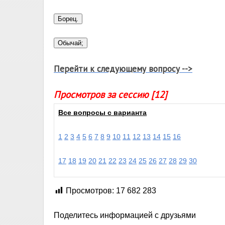
Перейти к следующему вопросу -->
Просмотров за сессию [12]
Все вопросы с варианта
1
2
3
4
5
6
7
8
9
10
11
12
13
14
15
16
17
18
19
20
21
22
23
24
25
26
27
28
29
30
Просмотров:
17 682 283
Поделитесь информацией с друзьями