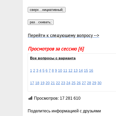
Перейти к следующему вопросу -->
Просмотров за сессию [6]
Все вопросы с варианта
1
2
3
4
5
6
7
8
9
10
11
12
13
14
15
16
17
18
19
20
21
22
23
24
25
26
27
28
29
30
Просмотров:
17 281 610
Поделитесь информацией с друзьями