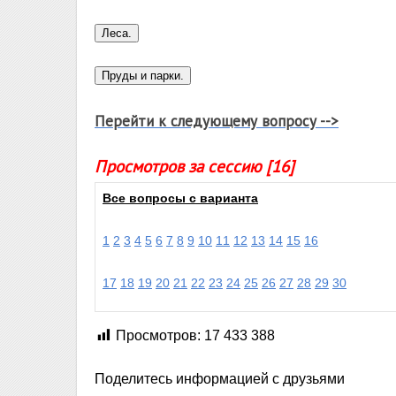
Перейти к следующему вопросу -->
Просмотров за сессию [16]
Все вопросы с варианта
1
2
3
4
5
6
7
8
9
10
11
12
13
14
15
16
17
18
19
20
21
22
23
24
25
26
27
28
29
30
Просмотров:
17 433 388
Поделитесь информацией с друзьями