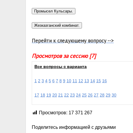
Перейти к следующему вопросу -->
Просмотров за сессию [7]
Все вопросы с варианта
1
2
3
4
5
6
7
8
9
10
11
12
13
14
15
16
17
18
19
20
21
22
23
24
25
26
27
28
29
30
Просмотров:
17 371 267
Поделитесь информацией с друзьями