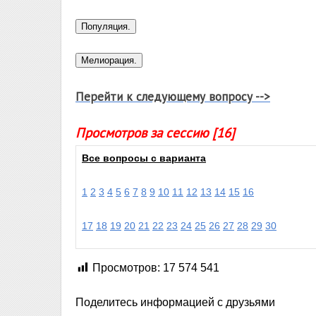
Перейти к следующему вопросу -->
Просмотров за сессию [16]
Все вопросы с варианта
1
2
3
4
5
6
7
8
9
10
11
12
13
14
15
16
17
18
19
20
21
22
23
24
25
26
27
28
29
30
Просмотров:
17 574 541
Поделитесь информацией с друзьями