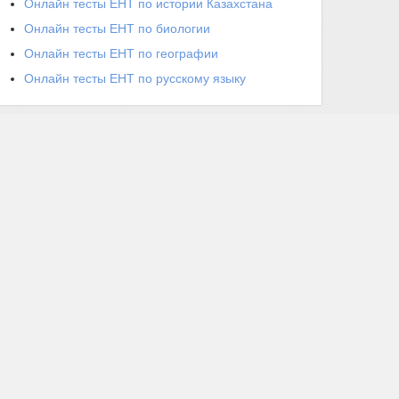
Онлайн тесты ЕНТ по истории Казахстана
Онлайн тесты ЕНТ по биологии
Онлайн тесты ЕНТ по географии
Онлайн тесты ЕНТ по русскому языку
Свежие комментарии
Abdulloh
к записи
Школьный курс истории
Казахстана
Богдан
к записи
Средневековые государства
на территории Казахстана в XIV-XV вв.. Ак-
Орда, образование, общественное устройство,
политическая история. Походы Имира Тимура.
Азамат Аргун
к записи
Гунны
Стас
к записи
Вопросы и ответы по истории
Казахстана. Вопросы 301-350