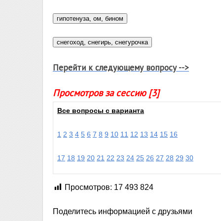
Перейти к следующему вопросу -->
Просмотров за сессию [3]
Все вопросы с варианта
1
2
3
4
5
6
7
8
9
10
11
12
13
14
15
16
17
18
19
20
21
22
23
24
25
26
27
28
29
30
Просмотров:
17 493 824
Поделитесь информацией с друзьями