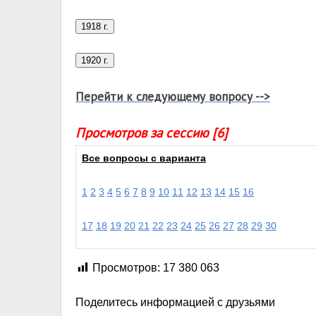
Перейти к следующему вопросу -->
Просмотров за сессию [6]
Все вопросы с варианта
1
2
3
4
5
6
7
8
9
10
11
12
13
14
15
16
17
18
19
20
21
22
23
24
25
26
27
28
29
30
Просмотров:
17 380 063
Поделитесь информацией с друзьями