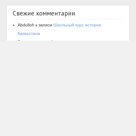
Свежие комментарии
Abdulloh
к записи
Школьный курс истории
Казахстана
Богдан
к записи
Средневековые государства на
территории Казахстана в XIV-XV вв.. Ак-Орда,
образование, общественное устройство,
политическая история. Походы Имира Тимура.
Азамат Аргун
к записи
Гунны
Стас
к записи
Вопросы и ответы по истории
Казахстана. Вопросы 301-350
настя
к записи
Реформы 1867-1868 гг. в Казахстане