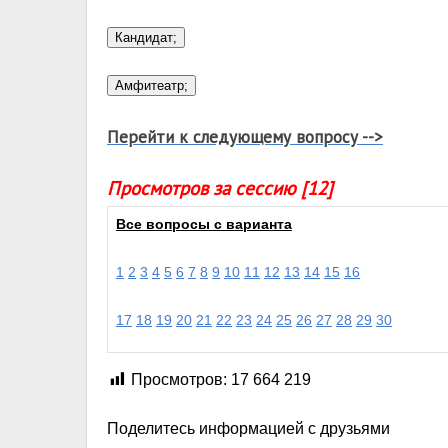
Перейти к следующему вопросу -->
Просмотров за сессию [12]
Все вопросы с варианта
1
2
3
4
5
6
7
8
9
10
11
12
13
14
15
16
17
18
19
20
21
22
23
24
25
26
27
28
29
30
Просмотров:
17 664 219
Поделитесь информацией с друзьями