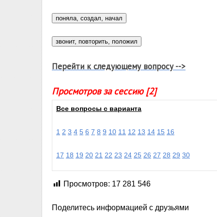
Перейти к следующему вопросу -->
Просмотров за сессию [2]
Все вопросы с варианта
1
2
3
4
5
6
7
8
9
10
11
12
13
14
15
16
17
18
19
20
21
22
23
24
25
26
27
28
29
30
Просмотров:
17 281 546
Поделитесь информацией с друзьями