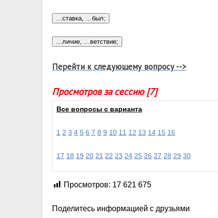
Перейти к следующему вопросу -->
Просмотров за сессию [7]
Все вопросы с варианта
1
2
3
4
5
6
7
8
9
10
11
12
13
14
15
16
17
18
19
20
21
22
23
24
25
26
27
28
29
30
Просмотров:
17 621 675
Поделитесь информацией с друзьями